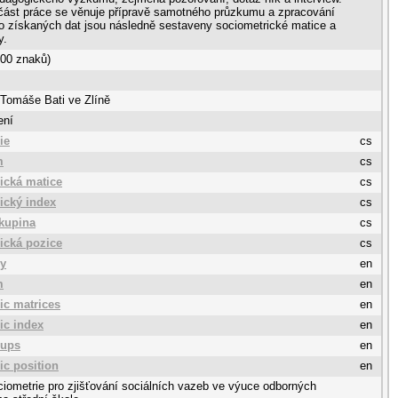
část práce se věnuje přípravě samotného průzkumu a zpracování
to získaných dat jsou následně sestaveny sociometrické matice a
y.
000 znaků)
 Tomáše Bati ve Zlíně
ení
ie
cs
m
cs
ická matice
cs
ický index
cs
skupina
cs
ická pozice
cs
ry
en
m
en
ic matrices
en
ic index
en
oups
en
ic position
en
ciometrie pro zjišťování sociálních vazeb ve výuce odborných