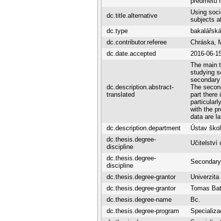
předmětů n
Using socio
dc.title.alternative
subjects a
dc.type
bakalářská
dc.contributor.referee
Chráska, M
dc.date.accepted
2016-06-1
The main t
studying so
secondary 
dc.description.abstract-
The second
translated
part there
particular
with the p
data are l
dc.description.department
Ústav ško
dc.thesis.degree-
Učitelství
discipline
dc.thesis.degree-
Secondary 
discipline
dc.thesis.degree-grantor
Univerzita
dc.thesis.degree-grantor
Tomas Bata
dc.thesis.degree-name
Bc.
dc.thesis.degree-program
Specializa