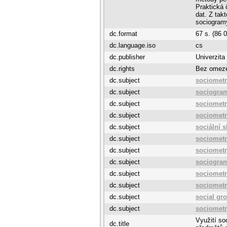
Praktická 
dat. Z tak
sociogram
dc.format
67 s. (86 
dc.language.iso
cs
dc.publisher
Univerzita
dc.rights
Bez omez
dc.subject
sociometr
dc.subject
sociogra
dc.subject
sociometr
dc.subject
sociometr
dc.subject
sociální 
dc.subject
sociometr
dc.subject
sociomet
dc.subject
sociogra
dc.subject
sociometr
dc.subject
sociometr
dc.subject
social gr
dc.subject
sociometr
Využití so
dc.title