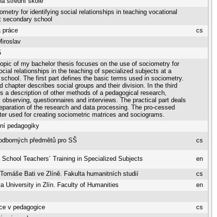
a střední škole
metry for identifying social relationships in teaching vocational
t secondary school
 práce
cs
iroslav
5
opic of my bachelor thesis focuses on the use of sociometry for
cial relationships in the teaching of specialized subjects at a
school. The first part defines the basic terms used in sociometry.
 chapter describes social groups and their division. In the third
 is a description of other methods of a pedagogical research,
ly observing, questionnaires and interviews. The practical part deals
reparation of the research and data processing. The pro-cessed
ater used for creating sociometric matrices and sociograms.
lní pedagogiky
 odborných předmětů pro SŠ
cs
School Teachers´ Training in Specialized Subjects
en
 Tomáše Bati ve Zlíně. Fakulta humanitních studií
cs
 University in Zlín. Faculty of Humanities
en
ce v pedagogice
cs