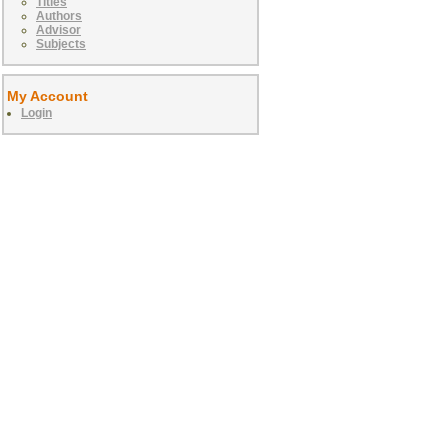
Titles
Authors
Advisor
Subjects
My Account
Login