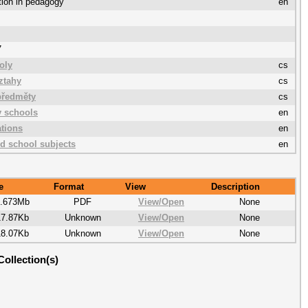
tion in pedagogy
en
7
oly
cs
ztahy
cs
předměty
cs
 schools
en
ations
en
ed school subjects
en
e
Format
View
Description
2.673Mb
PDF
View/
Open
None
17.87Kb
Unknown
View/
Open
None
18.07Kb
Unknown
View/
Open
None
Collection(s)