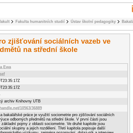
fakult
Fakulta humanitních studií
Ústav školní pedagogiky
Bakal
ro zjišťování sociálních vazeb ve
dmětů na střední škole
ja Ewa
sef
0T23:35:17Z
0T23:35:17Z
4
cký archiv Knihovny UTB
.handle.net/10563/36889
a bakalářské práce je využití sociometrie pro zjišťování sociálních
ýuce odborných předmětů na střední škole. V první části jsou
 základní pojmy z oblasti sociometrie. Ve druhé kapitole jsou
iální skupiny a jejich rozdělení. Třetí kapitola popisuje další
dagogického výzkumu, zejména pozorování, dotaz-ník a interview.