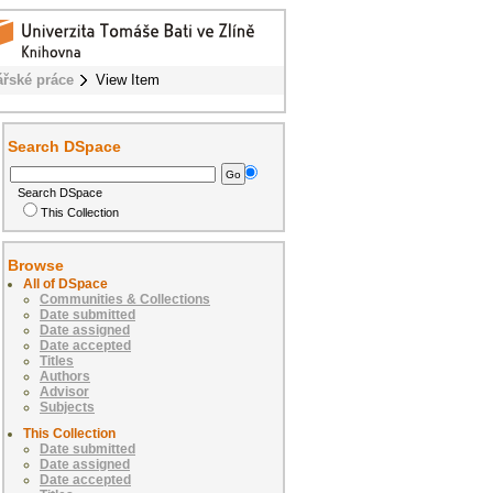
ářské práce
View Item
Search DSpace
Search DSpace
This Collection
Browse
All of DSpace
Communities & Collections
Date submitted
Date assigned
Date accepted
Titles
Authors
Advisor
Subjects
This Collection
Date submitted
Date assigned
Date accepted