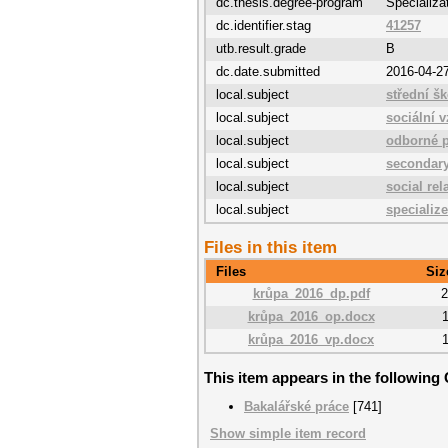
dc.thesis.degree-program
Specializa
dc.identifier.stag
41257
utb.result.grade
B
dc.date.submitted
2016-04-2
local.subject
střední šk
local.subject
sociální v
local.subject
odborné 
local.subject
secondary
local.subject
social rel
local.subject
specializ
Files in this item
Files
Siz
krůpa_2016_dp.pdf
krůpa_2016_op.docx
krůpa_2016_vp.docx
This item appears in the following 
Bakalářské práce
[741]
Show simple item record