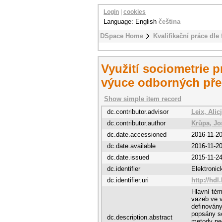
Login
|
cookies
Language: English
čeština
DSpace Home
Kvalifikační práce dle 
Využití sociometrie p
výuce odborných pře
Show simple item record
dc.contributor.advisor
Leix, Alic
dc.contributor.author
Krůpa, Jo
dc.date.accessioned
2016-11-2
dc.date.available
2016-11-2
dc.date.issued
2015-11-2
dc.identifier
Elektroni
dc.identifier.uri
http://hdl
Hlavní tém
vazeb ve v
definovány
popsány soc
dc.description.abstract
metody pe