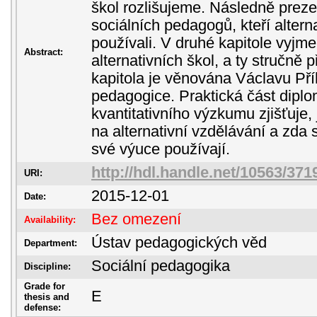
škol rozlišujeme. Následně prez
sociálních pedagogů, kteří altern
používali. V druhé kapitole vyjm
Abstract:
alternativních škol, a ty stručně 
kapitola je věnována Václavu Pří
pedagogice. Praktická část dipl
kvantitativního výzkumu zjišťuje
na alternativní vzdělávání a zda 
své výuce používají.
http://hdl.handle.net/10563/371
URI:
2015-12-01
Date:
Bez omezení
Availability:
Ústav pedagogických věd
Department:
Sociální pedagogika
Discipline:
Grade for
E
thesis and
defense: