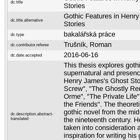
dc.title
Stories
Gothic Features in Henr
dc.title.alternative
Stories
bakalářská práce
dc.type
Trušník, Roman
dc.contributor.referee
2016-06-16
dc.date.accepted
This thesis explores goth
supernatural and presence
Henry James's Ghost Stor
Screw", "The Ghostly Ren
Orme", "The Private Life"
the Friends". The theoret
gothic novel from the mid
dc.description.abstract-
translated
the nineteenth century. H
taken into consideration 
inspiration for writing his