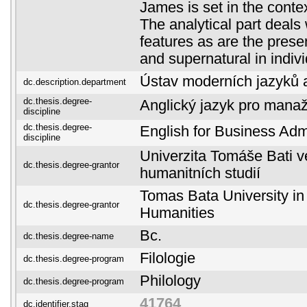
James is set in the context
The analytical part deals 
features as are the prese
and supernatural in indivi
Ústav moderních jazyků a 
dc.description.department
dc.thesis.degree-
Anglický jazyk pro manaž
discipline
dc.thesis.degree-
English for Business Admi
discipline
Univerzita Tomáše Bati ve
dc.thesis.degree-grantor
humanitních studií
Tomas Bata University in 
dc.thesis.degree-grantor
Humanities
Bc.
dc.thesis.degree-name
Filologie
dc.thesis.degree-program
Philology
dc.thesis.degree-program
41764
dc.identifier.stag