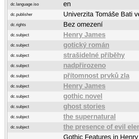
en
dc.language.iso
Univerzita Tomáše Bati v
dc.publisher
Bez omezení
dc.rights
Henry James
dc.subject
gotický román
dc.subject
strašidelné příběhy
dc.subject
nadpřirozeno
dc.subject
přítomnost prvků zla
dc.subject
Henry James
dc.subject
gothic novel
dc.subject
ghost stories
dc.subject
the supernatural
dc.subject
the presence of evil el
dc.subject
Gothic Features in Henr