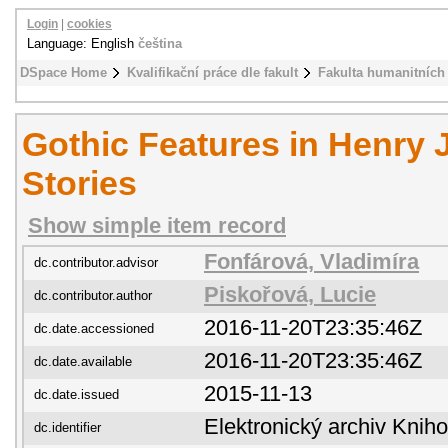
Login
|
cookies
Language: English
čeština
DSpace Home
Kvalifikační práce dle fakult
Fakulta humanitních 
Gothic Features in Henry
Stories
Show simple item record
Fonfárová, Vladimíra
dc.contributor.advisor
Piskořová, Lucie
dc.contributor.author
2016-11-20T23:35:46Z
dc.date.accessioned
2016-11-20T23:35:46Z
dc.date.available
2015-11-13
dc.date.issued
Elektronický archiv Kni
dc.identifier