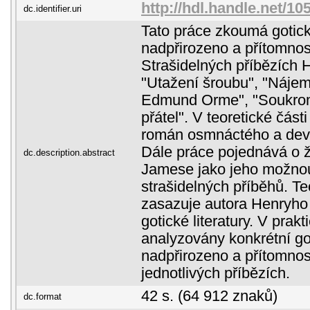
http://hdl.handle.net/1
dc.identifier.uri
Tato práce zkoumá gotické
nadpřirozeno a přítomnost
Strašidelných příbězích
"Utažení šroubu", "Nájem
Edmund Orme", "Soukromý
přátel". V teoretické část
román osmnáctého a deva
Dále práce pojednává o 
dc.description.abstract
Jamese jako jeho možnou
strašidelných příběhů. Te
zasazuje autora Henryho
gotické literatury. V prakt
analyzovány konkrétní got
nadpřirozeno a přítomnost
jednotlivých příbězích.
42 s. (64 912 znaků)
dc.format