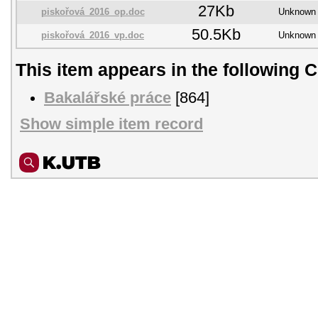
27Kb
piskořová_2016_op.doc
Unknown
50.5Kb
piskořová_2016_vp.doc
Unknown
This item appears in the following C
Bakalářské práce
[864]
Show simple item record