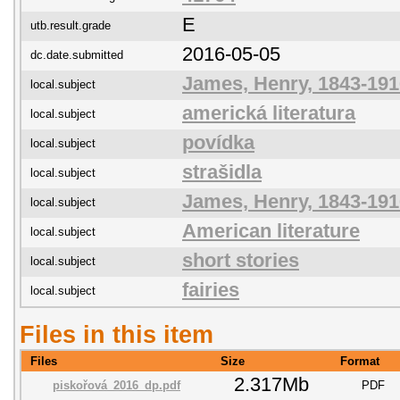
E
utb.result.grade
2016-05-05
dc.date.submitted
James, Henry, 1843-191
local.subject
americká literatura
local.subject
povídka
local.subject
strašidla
local.subject
James, Henry, 1843-191
local.subject
American literature
local.subject
short stories
local.subject
fairies
local.subject
Files in this item
Files
Size
Format
2.317Mb
piskořová_2016_dp.pdf
PDF