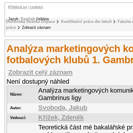
Přihlásit se
|
cookies
Jazyk:
English
čeština
Domovská stránka DSpace
Kvalifikační práce dle fakult
Fakulta
práce
Zobrazit záznam
Analýza marketingových k
fotbalových klubů 1. Gambr
Zobrazit celý záznam
Není dostupný náhled
Analýza marketingových komunika
Název:
Gambrinus ligy
Svoboda, Jakub
Autor:
Křížek, Zdeněk
Vedoucí:
Teoretická část mé bakalářské p