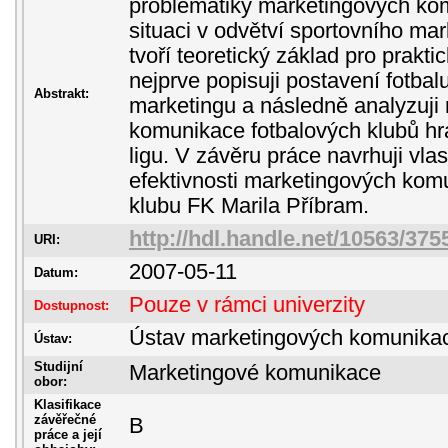
problematiky marketingových kom
situaci v odvětví sportovního mar
tvoří teoretický základ pro prakti
nejprve popisuji postavení fotbal
Abstrakt:
marketingu a následně analyzuji
komunikace fotbalových klubů hr
ligu. V závěru práce navrhuji vla
efektivnosti marketingových kom
klubu FK Marila Příbram.
http://hdl.handle.net/10563/375
URI:
2007-05-11
Datum:
Pouze v rámci univerzity
Dostupnost:
Ústav marketingových komunika
Ústav:
Studijní
Marketingové komunikace
obor:
Klasifikace
závěřečné
B
práce a její