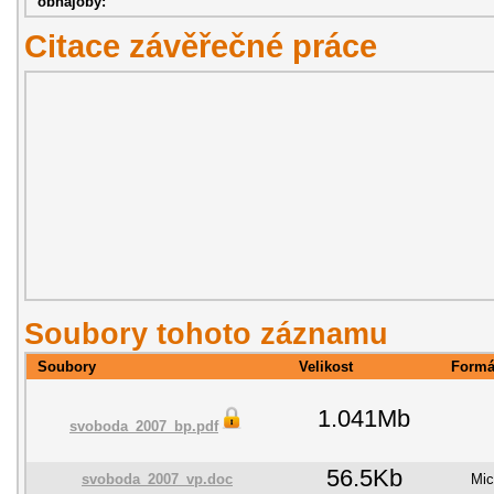
obhajoby:
Citace závěřečné práce
Soubory tohoto záznamu
Soubory
Velikost
Formá
1.041Mb
svoboda_2007_bp.pdf
56.5Kb
svoboda_2007_vp.doc
Mic