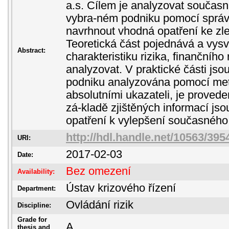
a.s. Cílem je analyzovat současná
vybra-ném podniku pomocí správ
navrhnout vhodná opatření ke zle
Teoretická část pojednává a vysv
Abstract:
charakteristiku rizika, finančního ri
analyzovat. V praktické části jsou
podniku analyzována pomocí me
absolutními ukazateli, je prove
zá-kladě zjištěných informací j
opatření k vylepšení současného
http://hdl.handle.net/10563/395
URI:
2017-02-03
Date:
Bez omezení
Availability:
Ústav krizového řízení
Department:
Ovládání rizik
Discipline:
Grade for
A
thesis and