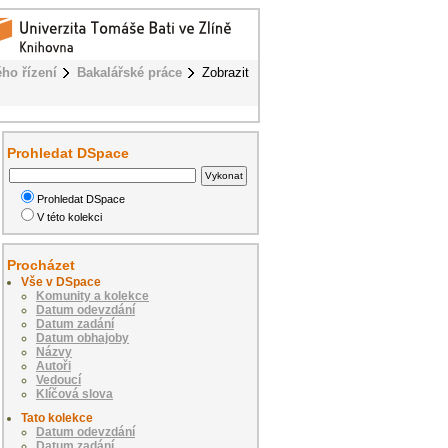
ého řízení
Bakalářské práce
Zobrazit
Prohledat DSpace
Prohledat DSpace
V této kolekci
Procházet
Vše v DSpace
Komunity a kolekce
Datum odevzdání
Datum zadání
Datum obhajoby
Názvy
Autoři
Vedoucí
Klíčová slova
Tato kolekce
Datum odevzdání
Datum zadání