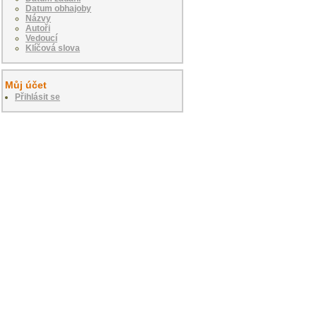
Datum obhajoby
Názvy
Autoři
Vedoucí
Klíčová slova
Můj účet
Přihlásit se