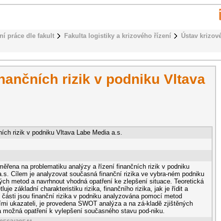
ní práce dle fakult
Fakulta logistiky a krizového řízení
Ústav krizov
inančních rizik v podniku Vltava
ních rizik v podniku Vltava Labe Media a.s.
ěřena na problematiku analýzy a řízení finančních rizik v podniku
. Cílem je analyzovat současná finanční rizika ve vybra-ném podniku
ch metod a navrhnout vhodná opatření ke zlepšení situace. Teoretická
uje základní charakteristiku rizika, finančního rizika, jak je řídit a
 části jsou finanční rizika v podniku analyzována pomocí metod
mi ukazateli, je provedena SWOT analýza a na zá-kladě zjištěných
a možná opatření k vylepšení současného stavu pod-niku.