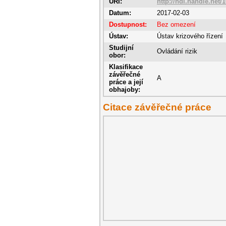
URI:
http://hdl.handle.net/
Datum:
2017-02-03
Dostupnost:
Bez omezení
Ústav:
Ústav krizového řízení
Studijní
Ovládání rizik
obor:
Klasifikace
závěřečné
A
práce a její
obhajoby:
Citace závěřečné práce