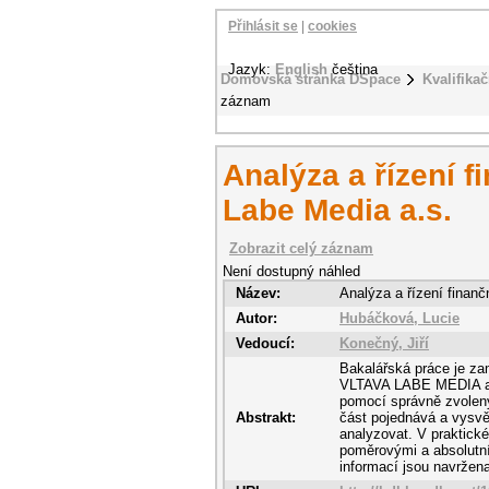
Přihlásit se
|
cookies
Jazyk:
English
čeština
Domovská stránka DSpace
Kvalifikač
záznam
Analýza a řízení f
Labe Media a.s.
Zobrazit celý záznam
Není dostupný náhled
Název:
Analýza a řízení finanč
Autor:
Hubáčková, Lucie
Vedoucí:
Konečný, Jiří
Bakalářská práce je zam
VLTAVA LABE MEDIA a.s
pomocí správně zvolený
Abstrakt:
část pojednává a vysvětl
analyzovat. V praktické
poměrovými a absolutní
informací jsou navržen