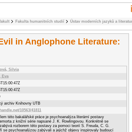
fakult
Fakulta humanitních studií
Ústav moderních jazyků a literatu
Evil in Anglophone Literature:
ová, Silvia
, Eva
4T15:00:47Z
4T15:00:47Z
0
cký archiv Knihovny UTB
.handle.net/10563/41811
lem této bakalářské práce je psychoanalýza literární postavy
emorta z knižní série napsané J. K. Rowlingovou. Konkrétně se
zabývá rozborem této postavy za pomoci teorií S. Freuda, C. G.
ří se psychoanalýzou zabývali a jejichž objevy inspirovaly budoucí