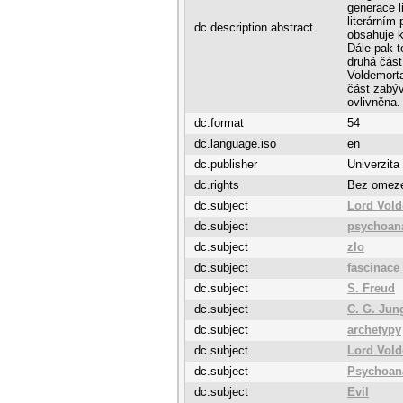
generace l
literárním
dc.description.abstract
obsahuje ka
Dále pak t
druhá část
Voldemorta
část zabýv
ovlivněna.
dc.format
54
dc.language.iso
en
dc.publisher
Univerzita
dc.rights
Bez omez
dc.subject
Lord Vol
dc.subject
psychoanal
dc.subject
zlo
dc.subject
fascinace
dc.subject
S. Freud
dc.subject
C. G. Jun
dc.subject
archetypy
dc.subject
Lord Vol
dc.subject
Psychoanal
dc.subject
Evil