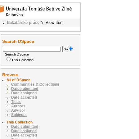
r
Bakalářské práce
View Item
Search DSpace
Search DSpace
This Collection
Browse
All of DSpace
Communities & Collections
Date submitted
Date assigned
Date accepted
Titles
Authors
Advisor
Subjects
This Collection
Date submitted
Date assigned
Date accepted