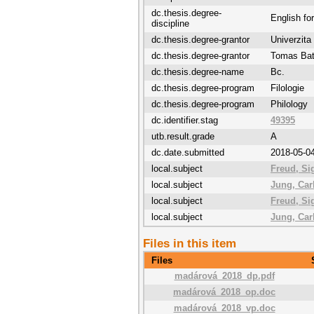
dc.thesis.degree-
English fo
discipline
dc.thesis.degree-grantor
Univerzita
dc.thesis.degree-grantor
Tomas Bata
dc.thesis.degree-name
Bc.
dc.thesis.degree-program
Filologie
dc.thesis.degree-program
Philology
dc.identifier.stag
49395
utb.result.grade
A
dc.date.submitted
2018-05-0
local.subject
Freud, Si
local.subject
Jung, Car
local.subject
Freud, Si
local.subject
Jung, Car
Files in this item
Files
madárová_2018_dp.pdf
madárová_2018_op.doc
madárová_2018_vp.doc