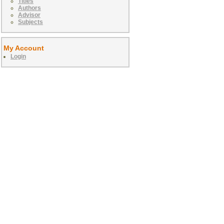
Titles
Authors
Advisor
Subjects
My Account
Login