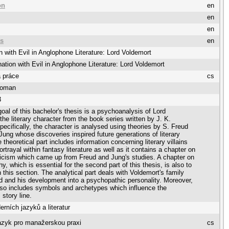
on
en
en
en
es
en
n with Evil in Anglophone Literature: Lord Voldemort
ation with Evil in Anglophone Literature: Lord Voldemort
 práce
cs
Roman
3
oal of this bachelor's thesis is a psychoanalysis of Lord
the literary character from the book series written by J. K.
pecifically, the character is analysed using theories by S. Freud
Jung whose discoveries inspired future generations of literary
e theoretical part includes information concerning literary villains
ortrayal within fantasy literature as well as it contains a chapter on
riticism which came up from Freud and Jung's studies. A chapter on
, which is essential for the second part of this thesis, is also to
 this section. The analytical part deals with Voldemort's family
 and his development into a psychopathic personality. Moreover,
also includes symbols and archetypes which influence the
 story line.
rních jazyků a literatur
azyk pro manažerskou praxi
cs