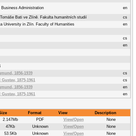
r Business Administration
en
 Tomáše Bati ve Zlíně. Fakulta humanitních studií
cs
 University in Zlín. Faculty of Humanities
en
cs
en
4
gmund, 1856-1939
cs
l Gustav, 1875-1961
cs
gmund, 1856-1939
en
l Gustav, 1875-1961
en
Size
Format
View
Description
2.147Mb
PDF
View/
Open
None
47Kb
Unknown
View/
Open
None
53.5Kb
Unknown
View/
Open
None