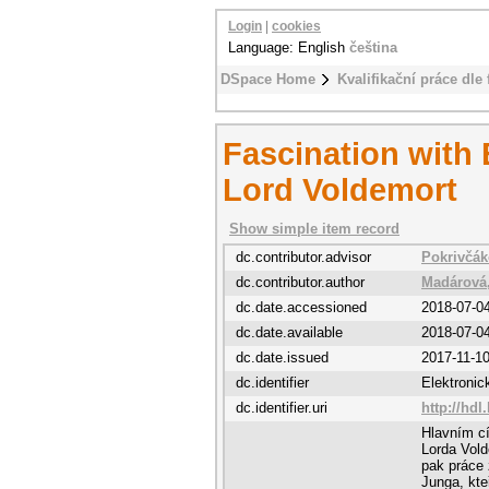
Login
|
cookies
Language: English
čeština
DSpace Home
Kvalifikační práce dle 
Fascination with 
Lord Voldemort
Show simple item record
dc.contributor.advisor
Pokrivčák
dc.contributor.author
Madárová
dc.date.accessioned
2018-07-0
dc.date.available
2018-07-0
dc.date.issued
2017-11-1
dc.identifier
Elektroni
dc.identifier.uri
http://hdl
Hlavním cí
Lorda Vold
pak práce 
Junga, kte