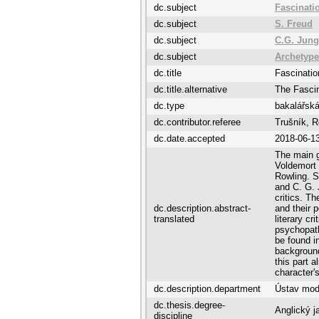
dc.subject
Fascinati
dc.subject
S. Freud
dc.subject
C.G. Jung
dc.subject
Archetyp
dc.title
Fascinatio
dc.title.alternative
The Fascin
dc.type
bakalářská
dc.contributor.referee
Trušník, 
dc.date.accepted
2018-06-1
The main g
Voldemort 
Rowling. S
and C. G. 
critics. Th
dc.description.abstract-
and their p
translated
literary c
psychopathy
be found in
background
this part 
character's
dc.description.department
Ústav mode
dc.thesis.degree-
Anglický j
discipline