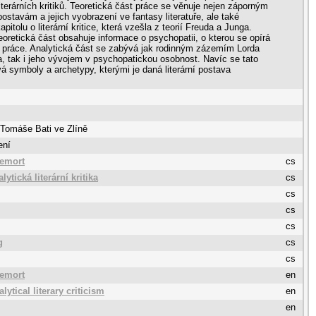
iterárních kritiků. Teoretická část práce se věnuje nejen záporným
 postavám a jejich vyobrazení ve fantasy literatuře, ale také
pitolu o literární kritice, která vzešla z teorií Freuda a Junga.
eoretická část obsahuje informace o psychopatii, o kterou se opírá
 práce. Analytická část se zabývá jak rodinným zázemím Lorda
, tak i jeho vývojem v psychopatickou osobnost. Navíc se tato
á symboly a archetypy, kterými je daná literární postava
 Tomáše Bati ve Zlíně
ení
demort
cs
ytická literární kritika
cs
cs
cs
cs
g
cs
cs
demort
en
ytical literary criticism
en
en