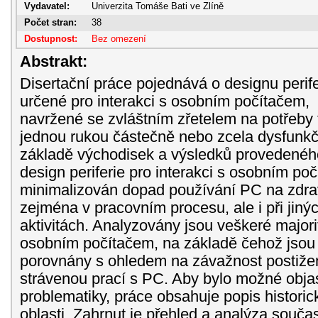
Vydavatel:
Univerzita Tomáše Bati ve Zlíně
Počet stran:
38
Dostupnost:
Bez omezení
Abstrakt:
Disertační práce pojednává o designu perife
určené pro interakci s osobním počítačem,
navržené se zvláštním zřetelem na potřeby 
jednou rukou částečně nebo zcela dysfunkč
základě východisek a výsledků provedené
design periferie pro interakci s osobním poč
minimalizován dopad používání PC na zdraví
zejména v pracovním procesu, ale i při jiný
aktivitách. Analyzovány jsou veškeré majori
osobním počítačem, na základě čehož jsou
porovnány s ohledem na závažnost postižen
strávenou prací s PC. Aby bylo možné obja
problematiky, práce obsahuje popis histori
oblasti. Zahrnut je přehled a analýza souča