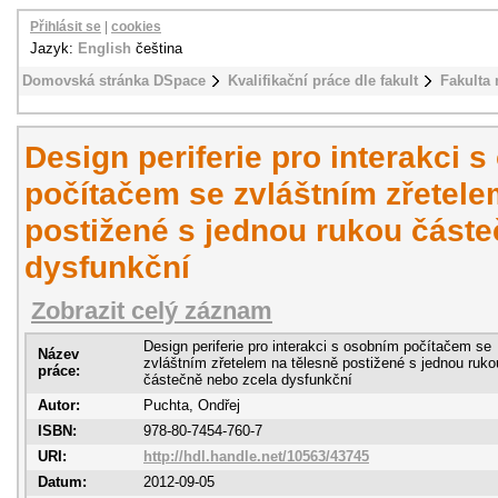
Přihlásit se
|
cookies
Jazyk:
English
čeština
Domovská stránka DSpace
Kvalifikační práce dle fakult
Fakulta
Design periferie pro interakci 
počítačem se zvláštním zřetele
postižené s jednou rukou částe
dysfunkční
Zobrazit celý záznam
Design periferie pro interakci s osobním počítačem se
Název
zvláštním zřetelem na tělesně postižené s jednou ruko
práce:
částečně nebo zcela dysfunkční
Autor:
Puchta, Ondřej
ISBN:
978-80-7454-760-7
URI:
http://hdl.handle.net/10563/43745
Datum:
2012-09-05