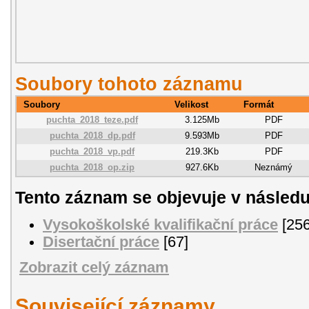
Soubory tohoto záznamu
Soubory
Velikost
Formát
puchta_2018_teze.pdf
3.125Mb
PDF
puchta_2018_dp.pdf
9.593Mb
PDF
puchta_2018_vp.pdf
219.3Kb
PDF
puchta_2018_op.zip
927.6Kb
Neznámý
Tento záznam se objevuje v následu
Vysokoškolské kvalifikační práce
[256
Disertační práce
[67]
Zobrazit celý záznam
Související záznamy