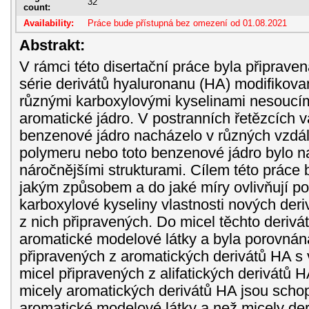
32
count:
Availability:
Práce bude přístupná bez omezení od 01.08.2021
Abstrakt:
V rámci této disertační práce byla připrave
série derivátů hyaluronanu (HA) modifikov
různými karboxylovými kyselinami nesoucím
aromatické jádro. V postranních řetězcích
benzenové jádro nacházelo v různých vzdá
polymeru nebo toto benzenové jádro bylo n
náročnějšími strukturami. Cílem této práce by
jakým způsobem a do jaké míry ovlivňují po
karboxylové kyseliny vlastnosti nových der
z nich připravených. Do micel těchto derivá
aromatické modelové látky a byla porovnán
připravených z aromatických derivátů HA s
micel připravených z alifatických derivátů 
micely aromatických derivátů HA jsou schop
aromatické modelové látky a než micely der