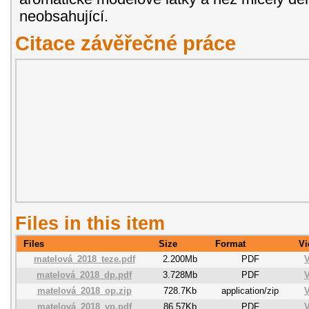
neobsahující.
Citace závěřečné práce
Files in this item
Files
Size
Format
Vi
matelová_2018_teze.pdf
2.200Mb
PDF
V
matelová_2018_dp.pdf
3.728Mb
PDF
V
matelová_2018_op.zip
728.7Kb
application/zip
V
matelová_2018_vp.pdf
86.57Kb
PDF
V