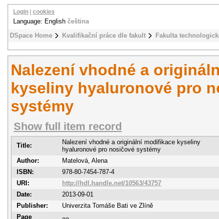
Login
|
cookies
Language: English
čeština
DSpace Home
Kvalifikační práce dle fakult
Fakulta technologick
Nalezení vhodné a originál
kyseliny hyaluronové pro 
systémy
Show full item record
Nalezení vhodné a originální modifikace kyseliny
Title:
hyaluronové pro nosičové systémy
Author:
Matelová, Alena
ISBN:
978-80-7454-787-4
URI:
http://hdl.handle.net/10563/43757
Date:
2013-09-01
Publisher:
Univerzita Tomáše Bati ve Zlíně
Page