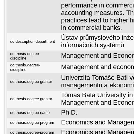
performance in commerci
accounting measures. Th
practices lead to higher 
in commercial banks.
Ústav průmyslového inžen
dc.description.department
informačních systémů
dc.thesis.degree-
Management and Econo
discipline
dc.thesis.degree-
Management and econom
discipline
Univerzita Tomáše Bati ve
dc.thesis.degree-grantor
managementu a ekonomi
Tomas Bata University in 
dc.thesis.degree-grantor
Management and Econo
Ph.D.
dc.thesis.degree-name
Economics and Manage
dc.thesis.degree-program
Economics and Manage
dc.thesis.degree-program