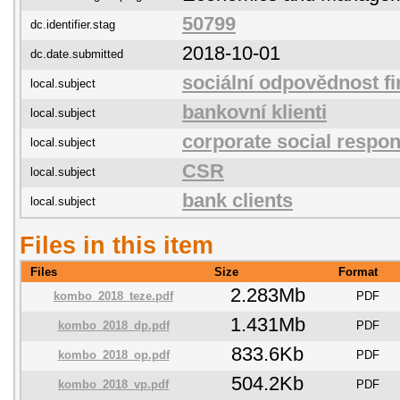
50799
dc.identifier.stag
2018-10-01
dc.date.submitted
sociální odpovědnost f
local.subject
bankovní klienti
local.subject
corporate social respons
local.subject
CSR
local.subject
bank clients
local.subject
Files in this item
Files
Size
Format
2.283Mb
kombo_2018_teze.pdf
PDF
1.431Mb
kombo_2018_dp.pdf
PDF
833.6Kb
kombo_2018_op.pdf
PDF
504.2Kb
kombo_2018_vp.pdf
PDF