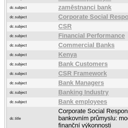
zaměstnanci bank
dc.subject
Corporate Social Respon
dc.subject
CSR
dc.subject
Financial Performance
dc.subject
Commercial Banks
dc.subject
Kenya
dc.subject
Bank Customers
dc.subject
CSR Framework
dc.subject
Bank Managers
dc.subject
Banking Industry
dc.subject
Bank employees
dc.subject
Corporate Social Respons
bankovním průmyslu: mo
dc.title
finanční výkonnosti