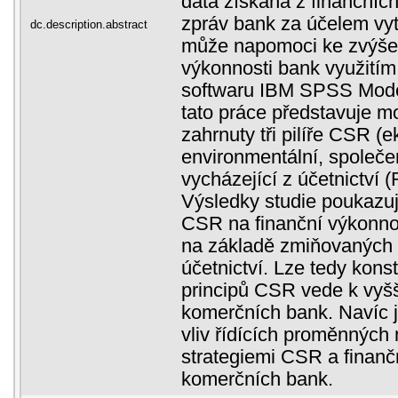
data získaná z finančníc
zpráv bank za účelem vyt
dc.description.abstract
může napomoci ke zvýšen
výkonnosti bank využití
softwaru IBM SPSS Mode
tato práce představuje m
zahrnuty tři pilíře CSR (
environmentální, společen
vycházející z účetnictví
Výsledky studie poukazují
CSR na finanční výkonno
na základě zmiňovaných 
účetnictví. Lze tedy konst
principů CSR vede k vyšš
komerčních bank. Navíc j
vliv řídících proměnných 
strategiemi CSR a finanč
komerčních bank.