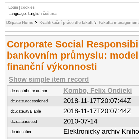
Login
|
cookies
Language: English
čeština
DSpace Home
Kvalifikační práce dle fakult
Fakulta management
Corporate Social Responsibil
bankovním průmyslu: model
finanční výkonnosti
Show simple item record
Kombo, Felix Ondieki
dc.contributor.author
2018-11-17T20:07:44Z
dc.date.accessioned
2018-11-17T20:07:44Z
dc.date.available
2010-07-14
dc.date.issued
Elektronický archiv Kni
dc.identifier