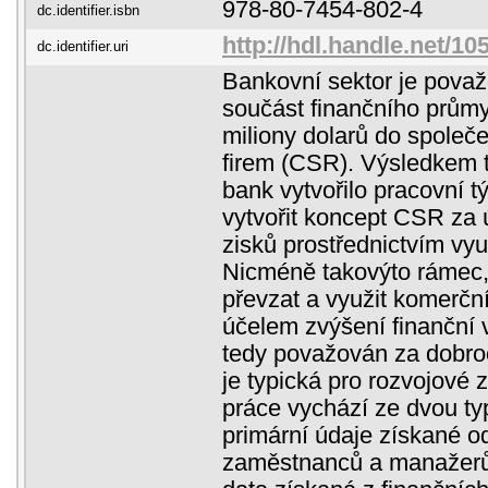
978-80-7454-802-4
dc.identifier.isbn
http://hdl.handle.net/1
dc.identifier.uri
Bankovní sektor je považ
součást finančního průmy
miliony dolarů do společ
firem (CSR). Výsledkem 
bank vytvořilo pracovní t
vytvořit koncept CSR za
zisků prostřednictvím vyu
Nicméně takovýto rámec,
převzat a využit komerčn
účelem zvýšení finanční v
tedy považován za dobroč
je typická pro rozvojové 
práce vychází ze dvou ty
primární údaje získané o
zaměstnanců a manažerů