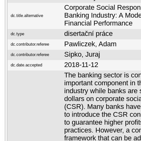
Corporate Social Responsi
Banking Industry: A Model
dc.title.alternative
Financial Performance
disertační práce
dc.type
Pawliczek, Adam
dc.contributor.referee
Sipko, Juraj
dc.contributor.referee
2018-11-12
dc.date.accepted
The banking sector is co
important component in th
industry while banks are 
dollars on corporate socia
(CSR). Many banks have 
to introduce the CSR conc
to guarantee higher prof
practices. However, a 
framework that can be a