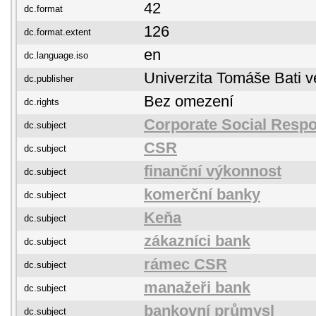
42
dc.format
126
dc.format.extent
en
dc.language.iso
Univerzita Tomáše Bati v
dc.publisher
Bez omezení
dc.rights
Corporate Social Respon
dc.subject
CSR
dc.subject
finanční výkonnost
dc.subject
komerční banky
dc.subject
Keňa
dc.subject
zákazníci bank
dc.subject
rámec CSR
dc.subject
manažeři bank
dc.subject
bankovní průmysl
dc.subject