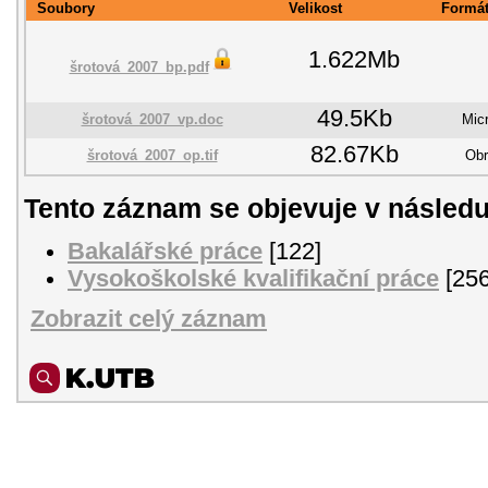
Soubory
Velikost
Formá
1.622Mb
šrotová_2007_bp.pdf
49.5Kb
šrotová_2007_vp.doc
Mic
82.67Kb
šrotová_2007_op.tif
Obr
Tento záznam se objevuje v následu
Bakalářské práce
[122]
Vysokoškolské kvalifikační práce
[256
Zobrazit celý záznam