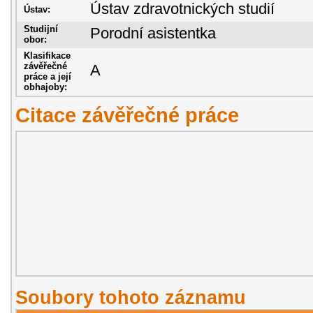
Ústav zdravotnických studií
Ústav:
Studijní
Porodní asistentka
obor:
Klasifikace
závěřečné
A
práce a její
obhajoby:
Citace závěřečné práce
Soubory tohoto záznamu