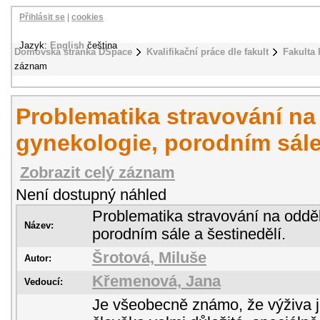
Přihlásit se
|
cookies
Jazyk:
English
čeština
Domovská stránka DSpace
Kvalifikační práce dle fakult
Fakulta 
záznam
Problematika stravování na
gynekologie, porodním sále 
Zobrazit celý záznam
Není dostupný náhled
Problematika stravování na oddě
Název:
porodním sále a šestinedělí.
Šrotová, Miluše
Autor:
Křemenová, Jana
Vedoucí:
Je všeobecně známo, že výživa j