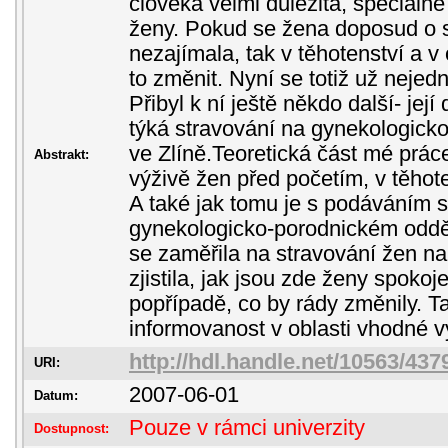
člověka velmi důležitá, speciálně
ženy. Pokud se žena doposud o s
nezajímala, tak v těhotenství a v
to změnit. Nyní se totiž už neje
Přibyl k ní ještě někdo další- jej
týká stravování na gynekologick
ve Zlíně.Teoretická část mé prá
Abstrakt:
výživě žen před početím, v těhote
A také jak tomu je s podáváním s
gynekologicko-porodnickém oddě
se zaměřila na stravování žen na
zjistila, jak jsou zde ženy spokoje
popřípadě, co by rády změnily. T
informovanost v oblasti vhodné vý
http://hdl.handle.net/10563/437
URI:
2007-06-01
Datum:
Pouze v rámci univerzity
Dostupnost: