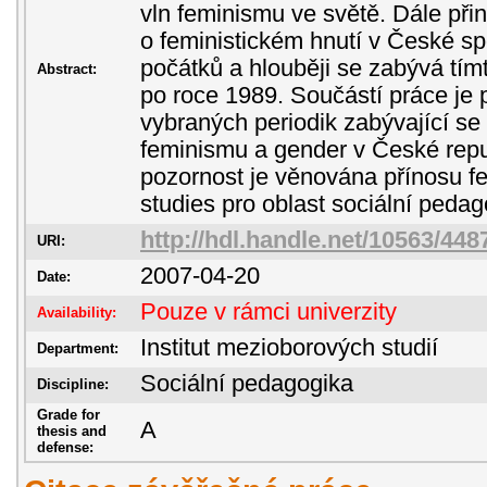
vln feminismu ve světě. Dále při
o feministickém hnutí v České sp
počátků a hlouběji se zabývá tím
Abstract:
po roce 1989. Součástí práce je 
vybraných periodik zabývající se
feminismu a gender v České repub
pozornost je věnována přínosu f
studies pro oblast sociální pedag
http://hdl.handle.net/10563/448
URI:
2007-04-20
Date:
Pouze v rámci univerzity
Availability:
Institut mezioborových studií
Department:
Sociální pedagogika
Discipline:
Grade for
A
thesis and
defense: