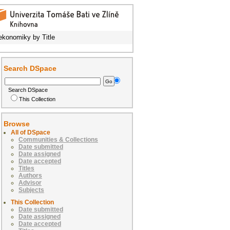
konomiky by Title
Search DSpace
Search DSpace
This Collection
Browse
All of DSpace
Communities & Collections
Date submitted
Date assigned
Date accepted
Titles
Authors
Advisor
Subjects
This Collection
Date submitted
Date assigned
Date accepted