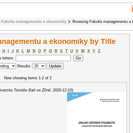
Fakulta managementu a ekonomiky
Browsing Fakulta managementu a e
anagementu a ekonomiky by Title
H
I
J
K
L
M
N
O
P
Q
R
S
T
U
V
W
X
Y
Z
w letters:
Results:
Now showing items 1-2 of 2
iverzita Tomáše Bati ve Zlíně
,
2020-12-10
)