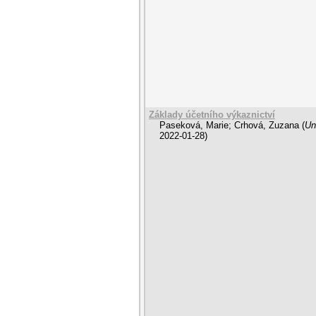
Základy účetního výkaznictví
Paseková, Marie
;
Crhová, Zuzana
(
Un
2022-01-28
)