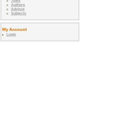
Titles
Authors
Advisor
Subjects
My Account
Login