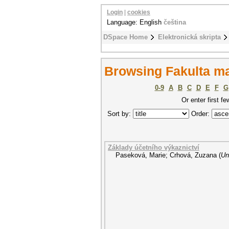
Login
|
cookies
Language: English
čeština
DSpace Home
Elektronická skripta
Browsing Fakulta m
0-9
A
B
C
D
E
F
G
Or enter first fe
Sort by:
Order:
Základy účetního výkaznictví
Paseková, Marie
;
Crhová, Zuzana
(
Un