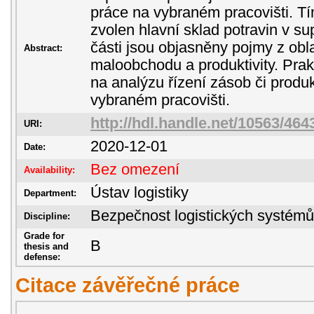
práce na vybraném pracovišti. Tí
zvolen hlavní sklad potravin v su
části jsou objasněny pojmy z obla
Abstract:
maloobchodu a produktivity. Prak
na analýzu řízení zásob či produk
vybraném pracovišti.
http://hdl.handle.net/10563/464
URI:
2020-12-01
Date:
Bez omezení
Availability:
Ústav logistiky
Department:
Bezpečnost logistických systémů
Discipline:
Grade for
B
thesis and
defense:
Citace závěřečné práce