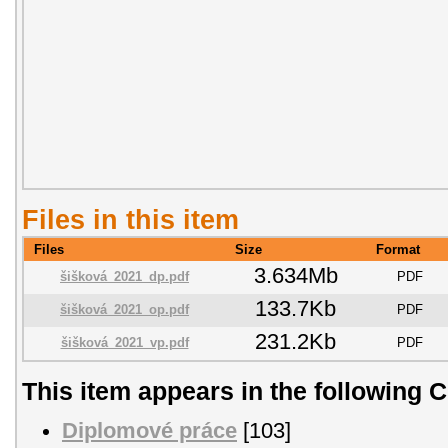
Files in this item
Files
Size
Format
3.634Mb
šišková_2021_dp.pdf
PDF
133.7Kb
šišková_2021_op.pdf
PDF
231.2Kb
šišková_2021_vp.pdf
PDF
This item appears in the following C
Diplomové práce
[103]