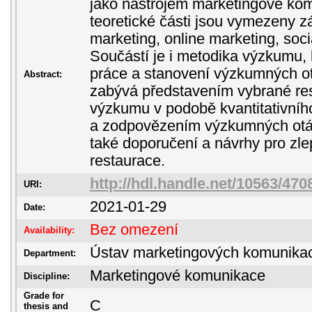
jako nástrojem marketingové kom
teoretické části jsou vymezeny z
marketing, online marketing, soc
Součástí je i metodika výzkumu, k
práce a stanovení výzkumných ot
Abstract:
zabývá představením vybrané re
výzkumu v podobě kvantitativního 
a zodpovězením výzkumných otá
také doporučení a návrhy pro zl
restaurace.
http://hdl.handle.net/10563/470
URI:
2021-01-29
Date:
Bez omezení
Availability:
Ústav marketingových komunika
Department:
Marketingové komunikace
Discipline:
Grade for
C
thesis and