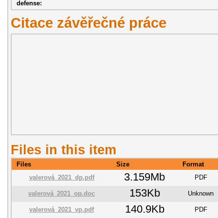
defense:
Citace závěřečné práce
Files in this item
Files
Size
Format
3.159Mb
valerová_2021_dp.pdf
PDF
153Kb
valerová_2021_op.doc
Unknown
140.9Kb
valerová_2021_vp.pdf
PDF