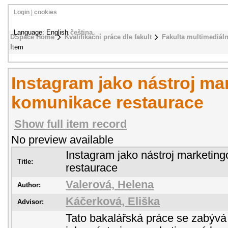
Login
|
cookies
Language: English
čeština
DSpace Home
Kvalifikační práce dle fakult
Fakulta multimediál
Item
Instagram jako nástroj ma
komunikace restaurace
Show full item record
No preview available
Instagram jako nástroj marketin
Title:
restaurace
Valerová, Helena
Author:
Káčerková, Eliška
Advisor:
Tato bakalářská práce se zabývá s