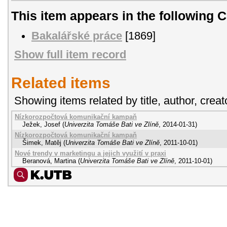
This item appears in the following C
Bakalářské práce
[1869]
Show full item record
Related items
Showing items related by title, author, creat
Nízkorozpočtová komunikační kampaň
Ježek, Josef
(
Univerzita Tomáše Bati ve Zlíně
,
2014-01-31
)
Nízkorozpočtová komunikační kampaň
Šimek, Matěj
(
Univerzita Tomáše Bati ve Zlíně
,
2011-10-01
)
Nové trendy v marketingu a jejich využití v praxi
Beranová, Martina
(
Univerzita Tomáše Bati ve Zlíně
,
2011-10-01
)