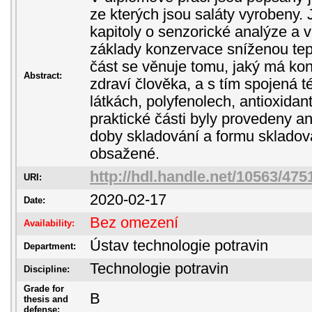
ze kterých jsou saláty vyrobeny.
kapitoly o senzorické analýze a
základy konzervace sníženou tep
část se věnuje tomu, jaký má ko
Abstract:
zdraví člověka, a s tím spojená t
látkách, polyfenolech, antioxidan
praktické části byly provedeny ana
doby skladování a formu skladová
obsažené.
http://hdl.handle.net/10563/475
URI:
2020-02-17
Date:
Bez omezení
Availability:
Ústav technologie potravin
Department:
Technologie potravin
Discipline:
Grade for
B
thesis and
defense: