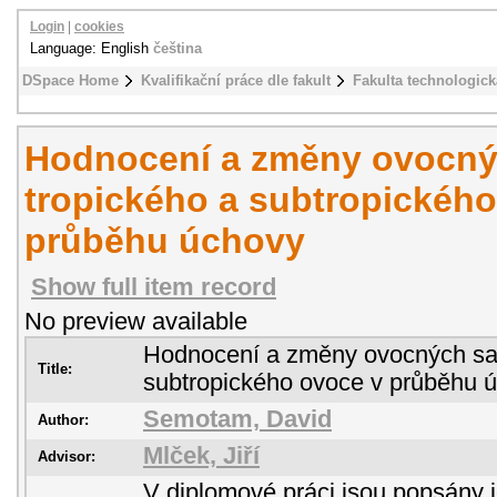
Login
|
cookies
Language: English
čeština
DSpace Home
Kvalifikační práce dle fakult
Fakulta technologick
Hodnocení a změny ovocnýc
tropického a subtropického
průběhu úchovy
Show full item record
No preview available
Hodnocení a změny ovocných sal
Title:
subtropického ovoce v průběhu 
Semotam, David
Author:
Mlček, Jiří
Advisor:
V diplomové práci jsou popsány j