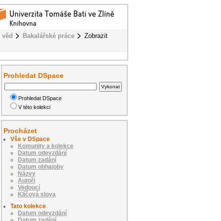
 věd
Bakalářské práce
Zobrazit
Prohledat DSpace
Prohledat DSpace
V této kolekci
Procházet
Vše v DSpace
Komunity a kolekce
Datum odevzdání
Datum zadání
Datum obhajoby
Názvy
Autoři
Vedoucí
Klíčová slova
Tato kolekce
Datum odevzdání
Datum zadání