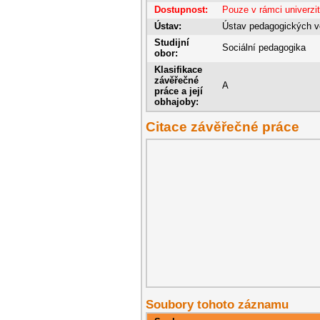
Dostupnost:
Pouze v rámci univerzi
Ústav:
Ústav pedagogických v
Studijní
Sociální pedagogika
obor:
Klasifikace
závěřečné
A
práce a její
obhajoby:
Citace závěřečné práce
Soubory tohoto záznamu