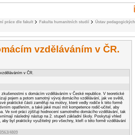
ní práce dle fakult
Fakulta humanitních studií
Ústav pedagogických
omácím vzděláváním v ČR.
 vzděláváním v ČR.
 zkušenostmi s domácím vzděláváním v České republice. V teoretické
erizuji pojem a potom samotný vývoj domácího vzdělávání, jak ve světě,
 své praktické části zaměřuji na motivy, které vedly rodiče k této formě
ativním opatřením, a také jaké musí mít kompetence rodič-učitel, aby
a. Ve své práci zjišťuji hodnocení samotného domácího vzdělávání, tak
ti vnímají následný nástup na 2. stupeň základní školy. Poskytuji vhled
 aby byl prakticky využitelný pro všechny, kteří o této formě vzdělávání
10563/4809