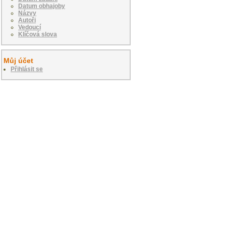
Datum obhajoby
Názvy
Autoři
Vedoucí
Klíčová slova
Můj účet
Přihlásit se