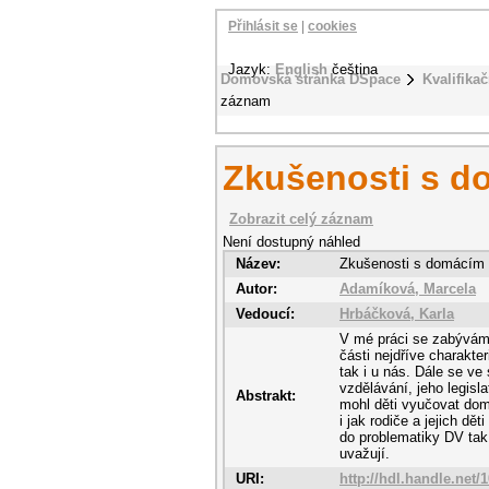
Přihlásit se
|
cookies
Jazyk:
English
čeština
Domovská stránka DSpace
Kvalifikač
záznam
Zkušenosti s d
Zobrazit celý záznam
Není dostupný náhled
Název:
Zkušenosti s domácím
Autor:
Adamíková, Marcela
Vedoucí:
Hrbáčková, Karla
V mé práci se zabývám
části nejdříve charakt
tak i u nás. Dále se ve
vzdělávání, jeho legisl
Abstrakt:
mohl děti vyučovat dom
i jak rodiče a jejich dě
do problematiky DV tak,
uvažují.
URI:
http://hdl.handle.net/