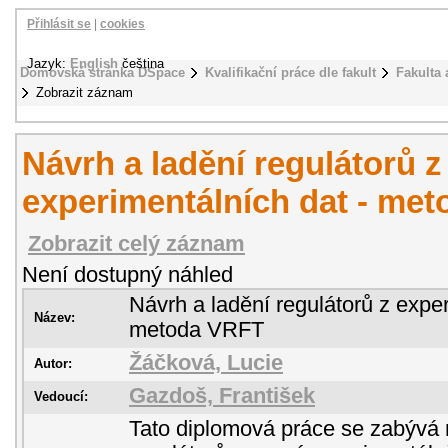
Přihlásit se
|
cookies
Jazyk:
English
čeština
Domovská stránka DSpace
Kvalifikační práce dle fakult
Fakulta 
Zobrazit záznam
Návrh a ladění regulátorů z
experimentálních dat - me
Zobrazit celý záznam
Není dostupný náhled
Návrh a ladění regulátorů z exper
Název:
metoda VRFT
Žáčková, Lucie
Autor:
Gazdoš, František
Vedoucí:
Tato diplomová práce se zabývá