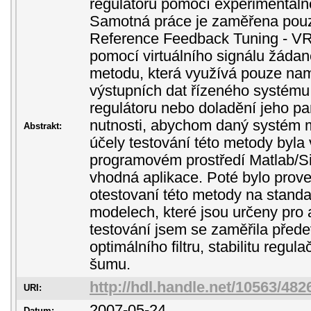
regulátorů pomocí experimentál
Samotná práce je zaměřena pouz
Reference Feedback Tuning - VR
pomocí virtuálního signálu žádan
metodu, která využívá pouze na
výstupních dat řízeného systém
regulátoru nebo doladění jeho pa
nutnosti, abychom daný systém mu
Abstrakt:
účely testování této metody byla
programovém prostředí Matlab/S
vhodná aplikace. Poté bylo prov
otestovaní této metody na standa
modelech, které jsou určeny pro a
testování jsem se zaměřila předev
optimálního filtru, stabilitu regul
šumu.
http://hdl.handle.net/10563/482
URI:
2007-05-24
Datum: