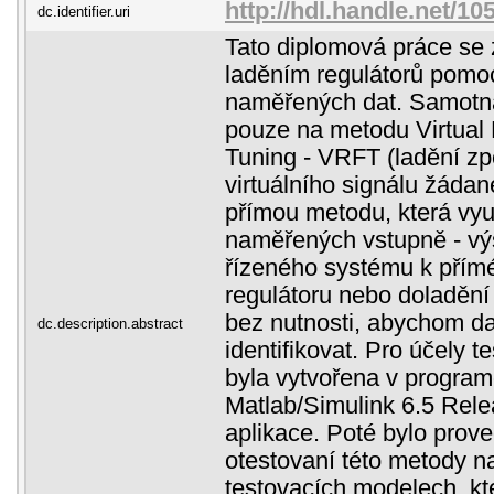
http://hdl.handle.net/10
dc.identifier.uri
Tato diplomová práce se
laděním regulátorů pomo
naměřených dat. Samotn
pouze na metodu Virtual
Tuning - VRFT (ladění z
virtuálního signálu žádané
přímou metodu, která vy
naměřených vstupně - vý
řízeného systému k pří
regulátoru nebo doladění
bez nutnosti, abychom d
dc.description.abstract
identifikovat. Pro účely t
byla vytvořena v progra
Matlab/Simulink 6.5 Rel
aplikace. Poté bylo prov
otestovaní této metody n
testovacích modelech, kt