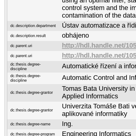
using an optimal filter, sta
control system and the im
contamination of the data
Ústav automatizace a řídi
dc.description.department
obhájeno
dc.description.result
http://hdl.handle.net/10
dc.parent.uri
http://hdl.handle.net/10
dc.parent.uri
dc.thesis.degree-
Automatické řízení a info
discipline
dc.thesis.degree-
Automatic Control and In
discipline
Tomas Bata University in 
dc.thesis.degree-grantor
Applied Informatics
Univerzita Tomáše Bati ve
dc.thesis.degree-grantor
aplikované informatiky
Ing.
dc.thesis.degree-name
Engineering Informatics
dc.thesis.degree-program