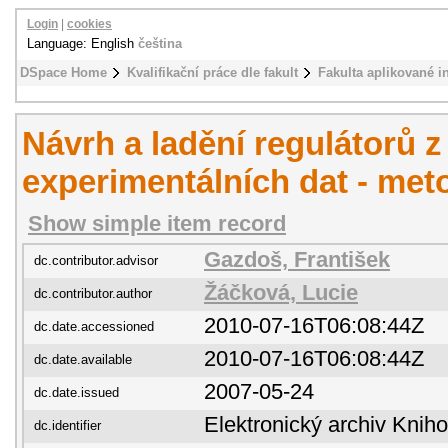
Login
|
cookies
Language: English
čeština
DSpace Home
Kvalifikační práce dle fakult
Fakulta aplikované i
Návrh a ladění regulátorů z
experimentálních dat - me
Show simple item record
Gazdoš, František
dc.contributor.advisor
Žáčková, Lucie
dc.contributor.author
2010-07-16T06:08:44Z
dc.date.accessioned
2010-07-16T06:08:44Z
dc.date.available
2007-05-24
dc.date.issued
Elektronický archiv Kni
dc.identifier