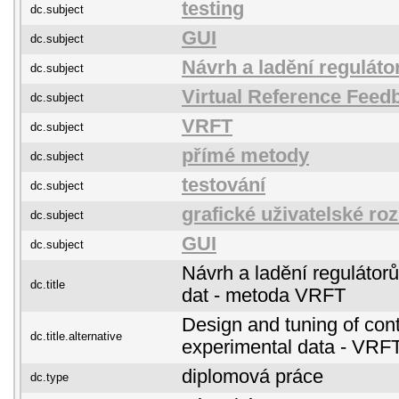
testing
dc.subject
GUI
dc.subject
Návrh a ladění reguláto
dc.subject
Virtual Reference Feed
dc.subject
VRFT
dc.subject
přímé metody
dc.subject
testování
dc.subject
grafické uživatelské ro
dc.subject
GUI
dc.subject
Návrh a ladění regulátor
dc.title
dat - metoda VRFT
Design and tuning of cont
dc.title.alternative
experimental data - VRF
diplomová práce
dc.type