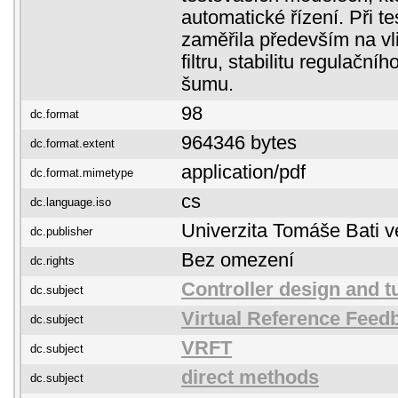
automatické řízení. Při t
zaměřila především na vli
filtru, stabilitu regulační
šumu.
98
dc.format
964346 bytes
dc.format.extent
application/pdf
dc.format.mimetype
cs
dc.language.iso
Univerzita Tomáše Bati v
dc.publisher
Bez omezení
dc.rights
Controller design and t
dc.subject
Virtual Reference Feed
dc.subject
VRFT
dc.subject
direct methods
dc.subject