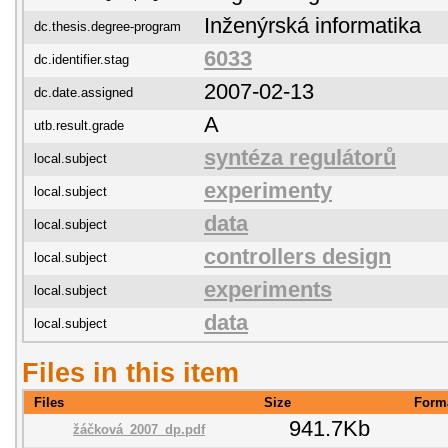
Inženýrská informatika
dc.thesis.degree-program
6033
dc.identifier.stag
2007-02-13
dc.date.assigned
A
utb.result.grade
syntéza regulátorů
local.subject
experimenty
local.subject
data
local.subject
controllers design
local.subject
experiments
local.subject
data
local.subject
Files in this item
Files
Size
Form
941.7Kb
žáčková_2007_dp.pdf