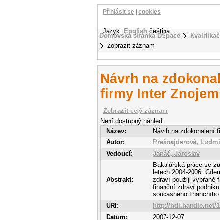
Přihlásit se
|
cookies
Jazyk:
English
čeština
Domovská stránka DSpace
Kvalifikač
Zobrazit záznam
Návrh na zdokonal
firmy Inter Znojem
Zobrazit celý záznam
Není dostupný náhled
Název:
Návrh na zdokonalení f
Autor:
Prešnajderová, Ludmi
Vedoucí:
Janáč, Jaroslav
Bakalářská práce se z
letech 2004-2006. Cílem 
Abstrakt:
zdraví použiji vybrané 
finanční zdraví podniku
současného finančního
URI:
http://hdl.handle.net/
Datum:
2007-12-07