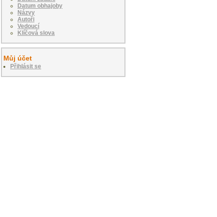
Datum obhajoby
Názvy
Autoři
Vedoucí
Klíčová slova
Můj účet
Přihlásit se