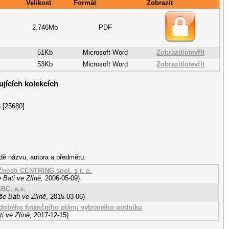
Velikost
Formát
Zobrazit
2.746Mb
PDF
51Kb
Microsoft Word
Zobrazit/
otevřít
53Kb
Microsoft Word
Zobrazit/
otevřít
jících kolekcích
e
[25680]
dě názvu, autora a předmětu.
čnosti CENTRING spol. s r. o.
 Bati ve Zlíně
,
2006-05-09
)
BC, a.s.
e Bati ve Zlíně
,
2015-03-06
)
odobého finančního plánu vybraného podniku
i ve Zlíně
,
2017-12-15
)