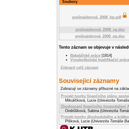
Soubory
prešnajderová_2008_bp.pdf
prešnajderová_2008_vp.doc
prešnajderová_2008_op.doc
Tento záznam se objevuje v následu
Bakalářské práce
[1814]
Vysokoškolské kvalifikační prác
Zobrazit celý záznam
Související záznamy
Zobrazují se záznamy příbuzné na zákla
Projekt tvorby finančního plánu spole
Mikuličková, Lucie
(
Univerzita Tomáše
Zhodnocení finančního hospodaření A
Ondrůšková, Sabina
(
Univerzita Tomáš
Projekt tvorby dlouhodobého a krátk
Plšková, Lucie
(
Univerzita Tomáše Bat