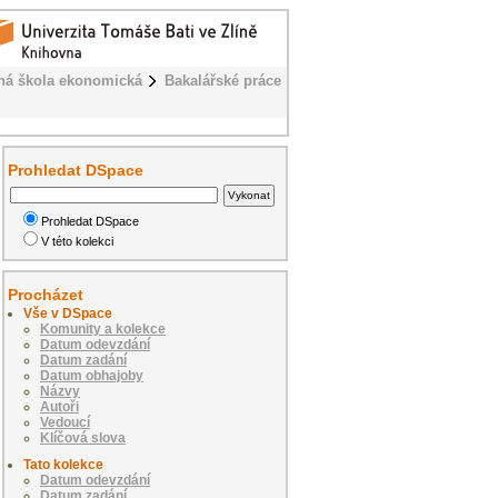
ná škola ekonomická
Bakalářské práce
Prohledat DSpace
Prohledat DSpace
V této kolekci
Procházet
Vše v DSpace
Komunity a kolekce
Datum odevzdání
Datum zadání
Datum obhajoby
Názvy
Autoři
Vedoucí
Klíčová slova
Tato kolekce
Datum odevzdání
Datum zadání