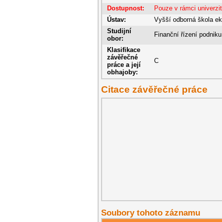
Dostupnost:
Pouze v rámci univerzi
Ústav:
Vyšší odborná škola e
Studijní
Finanční řízení podniku
obor:
Klasifikace
závěřečné
C
práce a její
obhajoby:
Citace závěřečné práce
Soubory tohoto záznamu