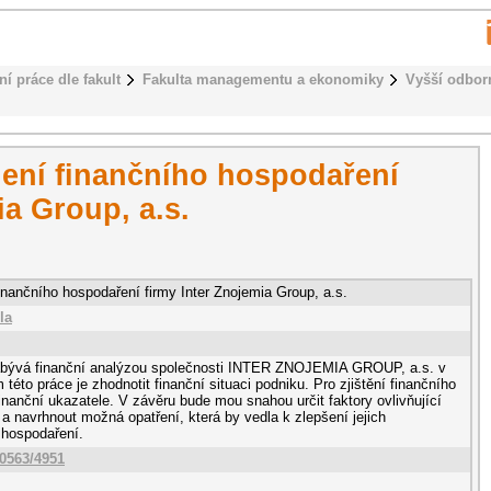
ní práce dle fakult
Fakulta managementu a ekonomiky
Vyšší odbor
ení finančního hospodaření
ia Group, a.s.
inančního hospodaření firmy Inter Znojemia Group, a.s.
la
abývá finanční analýzou společnosti INTER ZNOJEMIA GROUP, a.s. v
této práce je zhodnotit finanční situaci podniku. Pro zjištění finančního
finanční ukazatele. V závěru bude mou snahou určit faktory ovlivňující
 a navrhnout možná opatření, která by vedla k zlepšení jejich
 hospodaření.
10563/4951