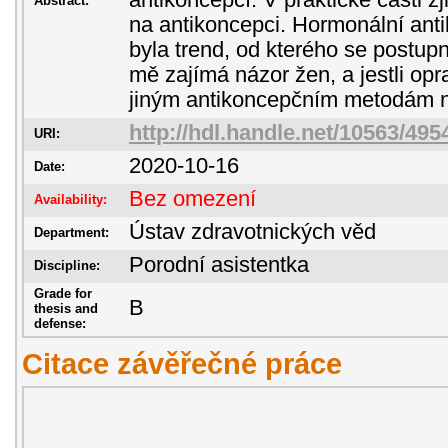
antikoncepcí. V praktické části zj
Abstract:
na antikoncepci. Hormonální ant
byla trend, od kterého se postup
mě zajímá názor žen, a jestli op
jiným antikoncepčním metodám 
http://hdl.handle.net/10563/495
URI:
2020-10-16
Date:
Bez omezení
Availability:
Ústav zdravotnických věd
Department:
Porodní asistentka
Discipline:
Grade for
B
thesis and
defense:
Citace závěřečné práce