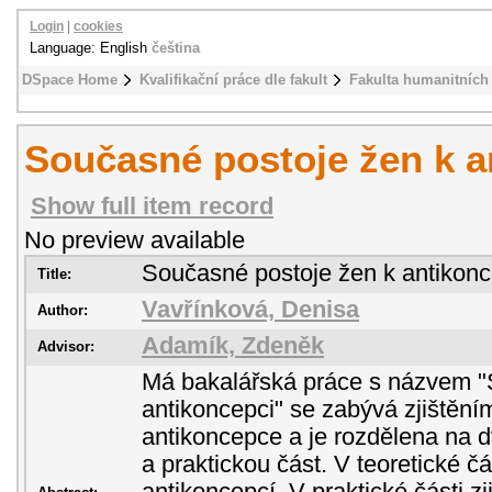
Login
|
cookies
Language: English
čeština
DSpace Home
Kvalifikační práce dle fakult
Fakulta humanitních 
Současné postoje žen k a
Show full item record
No preview available
Současné postoje žen k antikonc
Title:
Vavřínková, Denisa
Author:
Adamík, Zdeněk
Advisor:
Má bakalářská práce s názvem "
antikoncepci" se zabývá zjištění
antikoncepce a je rozdělena na dv
a praktickou část. V teoretické 