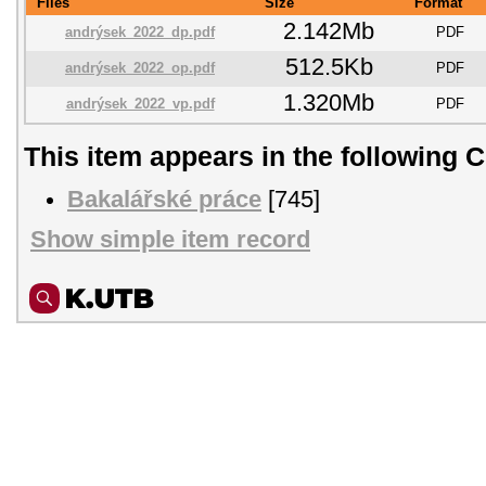
Files
Size
Format
2.142Mb
andrýsek_2022_dp.pdf
PDF
512.5Kb
andrýsek_2022_op.pdf
PDF
1.320Mb
andrýsek_2022_vp.pdf
PDF
This item appears in the following C
Bakalářské práce
[745]
Show simple item record