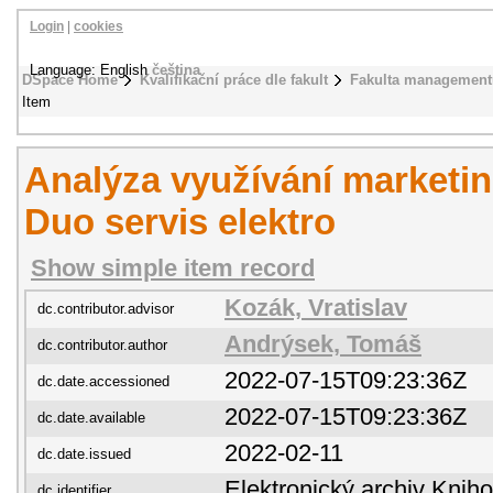
Login
|
cookies
Language: English
čeština
DSpace Home
Kvalifikační práce dle fakult
Fakulta management
Item
Analýza využívání marketin
Duo servis elektro
Show simple item record
Kozák, Vratislav
dc.contributor.advisor
Andrýsek, Tomáš
dc.contributor.author
2022-07-15T09:23:36Z
dc.date.accessioned
2022-07-15T09:23:36Z
dc.date.available
2022-02-11
dc.date.issued
Elektronický archiv Kni
dc.identifier