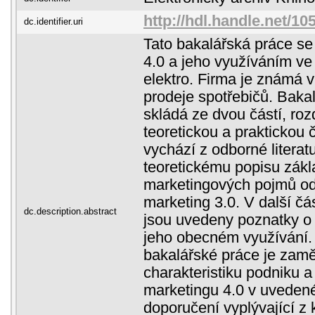
http://hdl.handle.net/1
dc.identifier.uri
Tato bakalářská práce s
4.0 a jeho využíváním ve
elektro. Firma je známá v
prodeje spotřebičů. Baka
skládá ze dvou částí, roz
teoretickou a praktickou 
vychází z odborné literat
teoretickému popisu zákl
marketingových pojmů od
marketing 3.0. V další čá
dc.description.abstract
jsou uvedeny poznatky o 
jeho obecném využívání. 
bakalářské práce je zamě
charakteristiku podniku a
marketingu 4.0 v uvedené
doporučení vyplývající z k