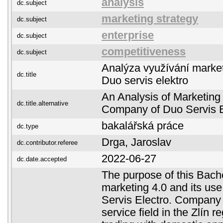
analysis
dc.subject
marketing strategy
dc.subject
enterprise
dc.subject
competitiveness
dc.subject
Analýza využívání market
dc.title
Duo servis elektro
An Analysis of Marketing
dc.title.alternative
Company of Duo Servis E
bakalářská práce
dc.type
Drga, Jaroslav
dc.contributor.referee
2022-06-27
dc.date.accepted
The purpose of this Bache
marketing 4.0 and its use
Servis Electro. Company 
service field in the Zlín r