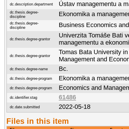
Ústav managementu a ma
dc.description.department
dc.thesis.degree-
Ekonomika a managemen
discipline
dc.thesis.degree-
Business Economics an
discipline
Univerzita Tomáše Bati ve
dc.thesis.degree-grantor
managementu a ekonomi
Tomas Bata University in 
dc.thesis.degree-grantor
Management and Econo
Bc.
dc.thesis.degree-name
Ekonomika a manageme
dc.thesis.degree-program
Economics and Manage
dc.thesis.degree-program
61486
dc.identifier.stag
2022-05-18
dc.date.submitted
Files in this item