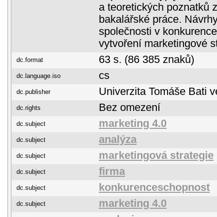
a teoretických poznatků z
bakalářské práce. Návrh
společnosti v konkurence
vytvoření marketingové st
63 s. (86 385 znaků)
dc.format
cs
dc.language.iso
Univerzita Tomáše Bati v
dc.publisher
Bez omezení
dc.rights
marketing 4.0
dc.subject
analýza
dc.subject
marketingová strategie
dc.subject
firma
dc.subject
konkurenceschopnost
dc.subject
marketing 4.0
dc.subject