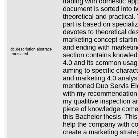
trading with domestic app
document is sorted into t
theoretical and practical. 
part is based on specializ
devotes to theoretical des
marketing concept starti
and ending with marketin
dc.description.abstract-
translated
section contains knowled
4.0 and its common usage.
aiming to specific charac
and marketing 4.0 analys
mentioned Duo Servis Elec
with my recommendation 
my qualitive inspection a
piece of knowledge comes 
this Bachelor thesis. Thi
help the company with co
create a marketing strate