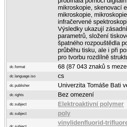
probíhala pomocí digitáln
mikroskopie, skenovací e
mikroskopie, mikroskopie
infračervené spektroskop
Výsledky ukazují zásadní 
parametrů, složení tiskov
špatného rozpouštědla p
průběhu tisku, ale i při 
pro tvorbu rozdílně struk
68 (87 043 znaků s meze
dc.format
cs
dc.language.iso
Univerzita Tomáše Bati v
dc.publisher
Bez omezení
dc.rights
Elektroaktivní polymer
dc.subject
poly
dc.subject
vinylidenfluorid-trifluor
dc.subject