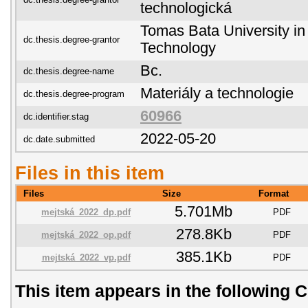
technologická
Tomas Bata University in 
dc.thesis.degree-grantor
Technology
Bc.
dc.thesis.degree-name
Materiály a technologie
dc.thesis.degree-program
60966
dc.identifier.stag
2022-05-20
dc.date.submitted
Files in this item
Files
Size
Format
5.701Mb
mejtská_2022_dp.pdf
PDF
278.8Kb
mejtská_2022_op.pdf
PDF
385.1Kb
mejtská_2022_vp.pdf
PDF
This item appears in the following C