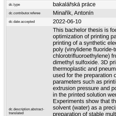
bakalářská práce
dc.type
Minařík, Antonín
dc.contributor.referee
2022-06-10
dc.date.accepted
This bachelor thesis is f
optimization of printing 
printing of a synthetic el
poly (vinylidene fluoride-t
chlorotrifluoroethylene) f
dimethyl sulfoxide. 3D pr
thermoplastic and pneuma
used for the preparation o
parameters such as print
extrusion pressure and p
in the printed solution w
Experiments show that th
solvent (water) as a preci
dc.description.abstract-
translated
preparation of stable mul