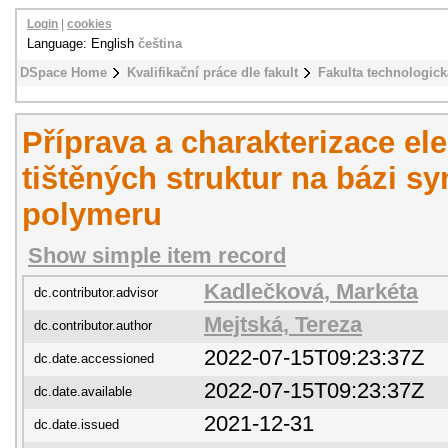
Login
|
cookies
Language: English
čeština
DSpace Home
Kvalifikační práce dle fakult
Fakulta technologick
Příprava a charakterizace el
tištěných struktur na bázi sy
polymeru
Show simple item record
Kadlečková, Markéta
dc.contributor.advisor
Mejtská, Tereza
dc.contributor.author
2022-07-15T09:23:37Z
dc.date.accessioned
2022-07-15T09:23:37Z
dc.date.available
2021-12-31
dc.date.issued