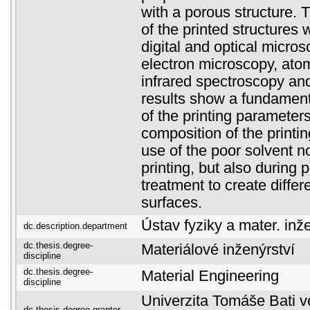
with a porous structure. 
of the printed structures
digital and optical micro
electron microscopy, ato
infrared spectroscopy an
results show a fundamenta
of the printing parameters
composition of the printin
use of the poor solvent n
printing, but also during 
treatment to create differ
surfaces.
Ústav fyziky a mater. inž
dc.description.department
dc.thesis.degree-
Materiálové inženýrství
discipline
dc.thesis.degree-
Material Engineering
discipline
Univerzita Tomáše Bati ve
dc.thesis.degree-grantor