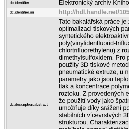
Elektronický archiv Kni
dc.identifier
http://hdl.handle.net/1
dc.identifier.uri
Tato bakalářská práce j
optimalizaci tiskových pa
syntetického elektroakti
poly(vinylidenfluorid-trifl
chlortrifluorethylenu) z ro
dimethylsulfoxidem. Pro p
použity 3D tiskové metod
pneumatické extruze, u n
parametry jako jsou teplot
tlak a koncentrace polym
roztoku. Z provedených e
že použití vody jako špa
dc.description.abstract
umožňuje díky srážení p
stabilních vícevrstvých 3
strukturou. Charakterizac