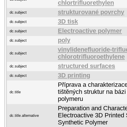
chlortrifluorethylen
strukturované povrchy
dc.subject
3D tisk
dc.subject
Electroactive polymer
dc.subject
poly
dc.subject
vinylidenefluoride-trifl
dc.subject
chlorotrifluoroethylene
structured surfaces
dc.subject
3D printing
dc.subject
Příprava a charakterizace
tištěných struktur na báz
dc.title
polymeru
Preparation and Characte
Electroactive 3D Printed
dc.title.alternative
Synthetic Polymer