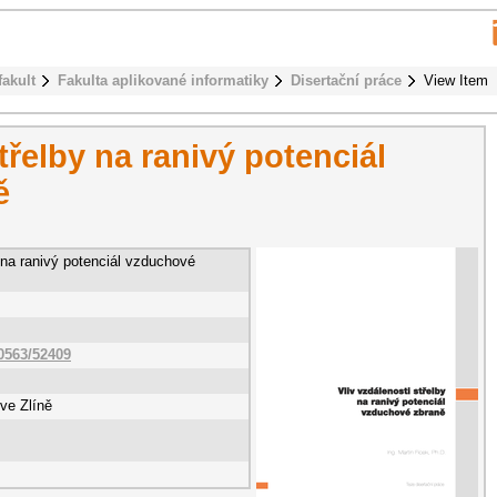
fakult
Fakulta aplikované informatiky
Disertační práce
View Item
třelby na ranivý potenciál
ě
y na ranivý potenciál vzduchové
10563/52409
ve Zlíně