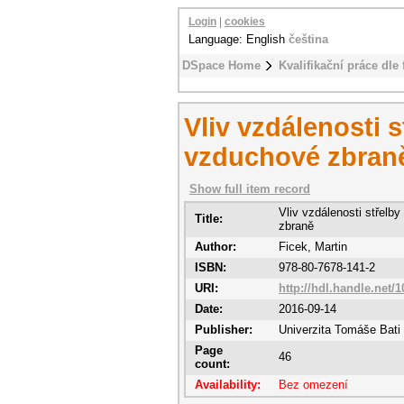
Login
|
cookies
Language: English
čeština
DSpace Home
Kvalifikační práce dle 
Vliv vzdálenosti s
vzduchové zbran
Show full item record
Vliv vzdálenosti střelb
Title:
zbraně
Author:
Ficek, Martin
ISBN:
978-80-7678-141-2
URI:
http://hdl.handle.net/
Date:
2016-09-14
Publisher:
Univerzita Tomáše Bati 
Page
46
count:
Availability:
Bez omezení