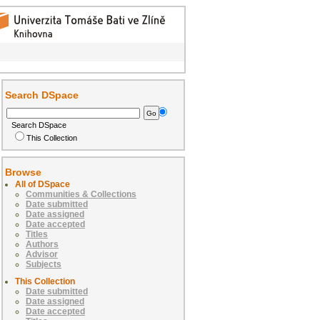
Search DSpace
Search DSpace
This Collection
Browse
All of DSpace
Communities & Collections
Date submitted
Date assigned
Date accepted
Titles
Authors
Advisor
Subjects
This Collection
Date submitted
Date assigned
Date accepted