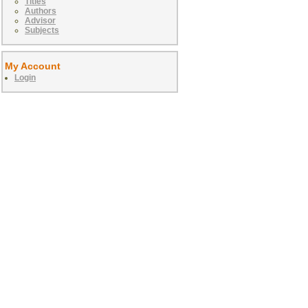
Titles
Authors
Advisor
Subjects
My Account
Login