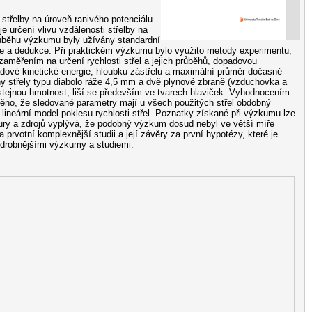
střelby na úroveň ranivého potenciálu
 určení vlivu vzdálenosti střelby na
růběhu výzkumu byly užívány standardní
ce a dedukce. Při praktickém výzkumu bylo využito metody experimentu,
zaměřením na určení rychlosti střel a jejich průběhů, dopadovou
padové kinetické energie, hloubku zástřelu a maximální průměr dočasné
hy střely typu diabolo ráže 4,5 mm a dvě plynové zbraně (vzduchovka a
 stejnou hmotnost, liší se především ve tvarech hlaviček. Vyhodnocením
těno, že sledované parametry mají u všech použitých střel obdobný
 lineární model poklesu rychlosti střel. Poznatky získané při výzkumu lze
ratury a zdrojů vyplývá, že podobný výzkum dosud nebyl ve větší míře
 prvotní komplexnější studii a její závěry za první hypotézy, které je
odrobnějšími výzkumy a studiemi.