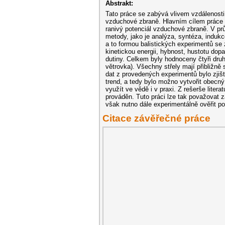
Abstrakt:
Tato práce se zabývá vlivem vzdálenosti 
vzduchové zbraně. Hlavním cílem práce je
ranivý potenciál vzduchové zbraně. V p
metody, jako je analýza, syntéza, induk
a to formou balistických experimentů se 
kinetickou energii, hybnost, hustotu do
dutiny. Celkem byly hodnoceny čtyři dru
větrovka). Všechny střely mají přibližně
dat z provedených experimentů bylo zjiš
trend, a tedy bylo možno vytvořit obecný
využít ve vědě i v praxi. Z rešerše lite
prováděn. Tuto práci lze tak považovat za
však nutno dále experimentálně ověřit p
Citace závěřečné práce