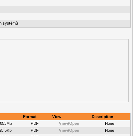
ch systémů
Format
View
Description
.053Mb
PDF
View/
Open
None
25.5Kb
PDF
View/
Open
None