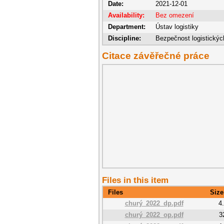
Date:
2021-12-01
Availability:
Bez omezení
Department:
Ústav logistiky
Discipline:
Bezpečnost logistický
Citace závěřečné práce
Files in this item
Files
Size
churý_2022_dp.pdf
4
churý_2022_op.pdf
3