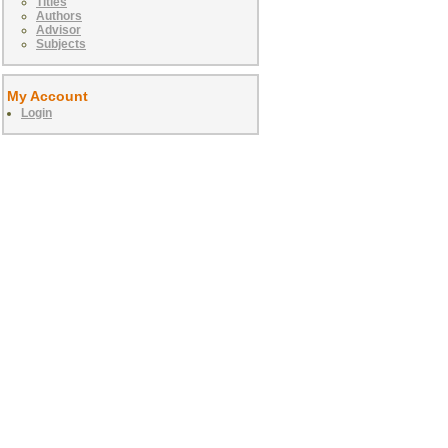
Titles
Authors
Advisor
Subjects
My Account
Login