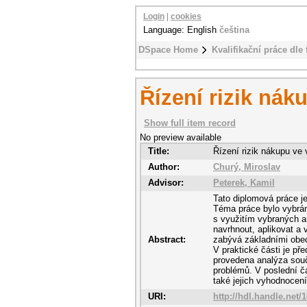
Login
|
cookies
Language: English
čeština
DSpace Home
Kvalifikační práce dle 
Řízení rizik ná
Show full item record
No preview available
Title:
Řízení rizik nákupu ve
Author:
Churý, Miroslav
Advisor:
Peterek, Kamil
Tato diplomová práce je 
Téma práce bylo vybrán
s využitím vybraných ana
navrhnout, aplikovat a 
Abstract:
zabývá základními obec
V praktické části je př
provedena analýza souč
problémů. V poslední čá
také jejich vyhodnocení
URI:
http://hdl.handle.net/