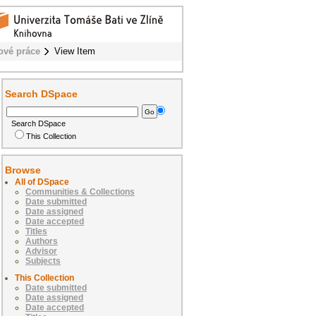
ové práce
View Item
Search DSpace
Search DSpace
This Collection
Browse
All of DSpace
Communities & Collections
Date submitted
Date assigned
Date accepted
Titles
Authors
Advisor
Subjects
This Collection
Date submitted
Date assigned
Date accepted