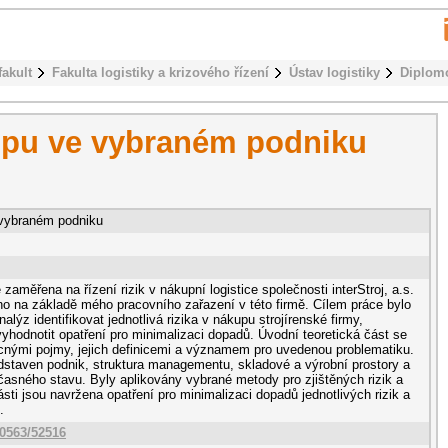
fakult
Fakulta logistiky a krizového řízení
Ústav logistiky
Diplom
kupu ve vybraném podniku
 vybraném podniku
zaměřena na řízení rizik v nákupní logistice společnosti interStroj, a.s.
o na základě mého pracovního zařazení v této firmě. Cílem práce bylo
lýz identifikovat jednotlivá rizika v nákupu strojírenské firmy,
vyhodnotit opatření pro minimalizaci dopadů. Úvodní teoretická část se
nými pojmy, jejich definicemi a významem pro uvedenou problematiku.
edstaven podnik, struktura managementu, skladové a výrobní prostory a
asného stavu. Byly aplikovány vybrané metody pro zjištěných rizik a
sti jsou navržena opatření pro minimalizaci dopadů jednotlivých rizik a
.
10563/52516