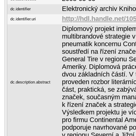
Elektronický archiv Kni
dc.identifier
http://hdl.handle.net/10
dc.identifier.uri
Diplomový projekt imple
multibrandové strategie v
pneumatik koncernu Cont
soustředí na řízení znače
General Tire v regionu Se
Ameriky. Diplomová práce
dvou základních částí. V t
proveden rozbor literárn
dc.description.abstract
část, praktická, se zabýv
značek, současným man
k řízení značek a strategi
Výsledkem projektu je ví
pro firmu Continental Ame
podporuje navrhované po
v regionu Severní a Jižní