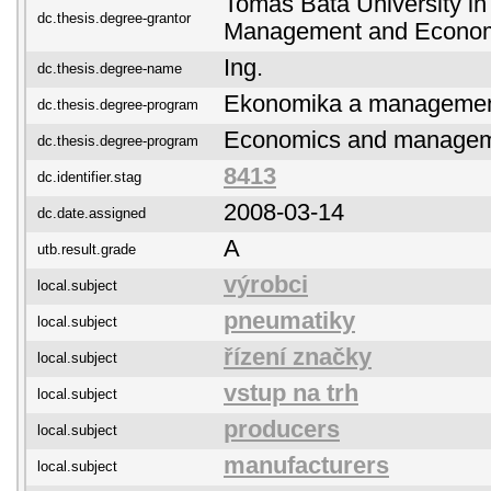
Tomas Bata University in 
dc.thesis.degree-grantor
Management and Econo
Ing.
dc.thesis.degree-name
Ekonomika a manageme
dc.thesis.degree-program
Economics and manage
dc.thesis.degree-program
8413
dc.identifier.stag
2008-03-14
dc.date.assigned
A
utb.result.grade
výrobci
local.subject
pneumatiky
local.subject
řízení značky
local.subject
vstup na trh
local.subject
producers
local.subject
manufacturers
local.subject