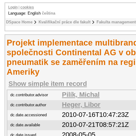
Login
|
cookies
Language: English
čeština
DSpace Home
Kvalifikační práce dle fakult
Fakulta management
Projekt implementace multibrand
společnosti Continental AG v ob
pneumatik se zaměřením na regio
Ameriky
Show simple item record
Pilík, Michal
dc.contributor.advisor
Heger, Libor
dc.contributor.author
2010-07-16T10:47:23Z
dc.date.accessioned
2010-07-21T08:57:21Z
dc.date.available
2008-05-05
dc.date.issued