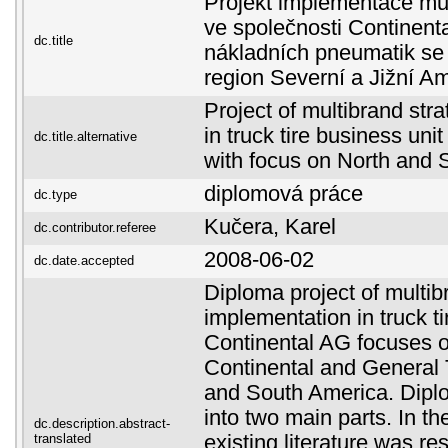
Projekt implementace mul
ve společnosti Continenta
dc.title
nákladních pneumatik s
region Severní a Jižní A
Project of multibrand str
in truck tire business uni
dc.title.alternative
with focus on North and 
diplomová práce
dc.type
Kučera, Karel
dc.contributor.referee
2008-06-02
dc.date.accepted
Diploma project of multib
implementation in truck ti
Continental AG focuses
Continental and General 
and South America. Diplo
into two main parts. In the
dc.description.abstract-
translated
existing literature was r