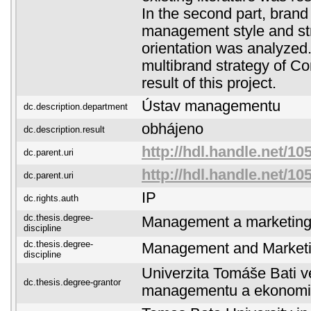
In the second part, brand 
management style and st
orientation was analyzed
multibrand strategy of Co
result of this project.
Ústav managementu
dc.description.department
obhájeno
dc.description.result
http://hdl.handle.net/10
dc.parent.uri
http://hdl.handle.net/10
dc.parent.uri
IP
dc.rights.auth
dc.thesis.degree-
Management a marketin
discipline
dc.thesis.degree-
Management and Market
discipline
Univerzita Tomáše Bati ve
dc.thesis.degree-grantor
managementu a ekonomi