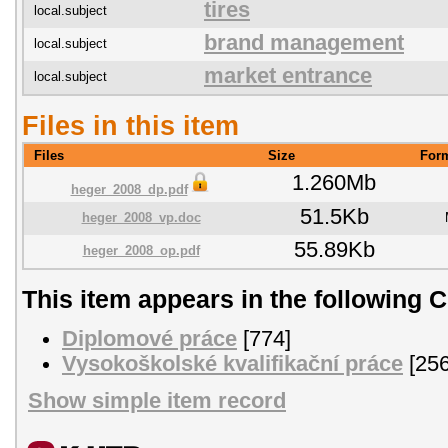
tires
local.subject
brand management
local.subject
market entrance
local.subject
Files in this item
Files
Size
For
1.260Mb
heger_2008_dp.pdf
51.5Kb
heger_2008_vp.doc
55.89Kb
heger_2008_op.pdf
This item appears in the following C
Diplomové práce
[774]
Vysokoškolské kvalifikační práce
[256
Show simple item record