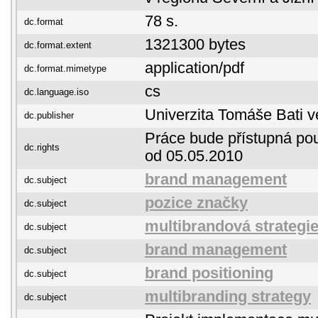
78 s.
dc.format
1321300 bytes
dc.format.extent
application/pdf
dc.format.mimetype
cs
dc.language.iso
Univerzita Tomáše Bati v
dc.publisher
Práce bude přístupná pou
dc.rights
od 05.05.2010
brand management
dc.subject
pozice značky
dc.subject
multibrandová strategi
dc.subject
brand management
dc.subject
brand positioning
dc.subject
multibranding strategy
dc.subject