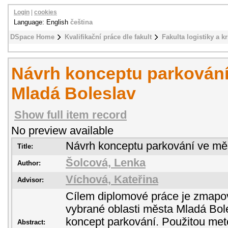
Login
|
cookies
Language: English
čeština
DSpace Home
Kvalifikační práce dle fakult
Fakulta logistiky a k
Návrh konceptu parkování
Mladá Boleslav
Show full item record
No preview available
Návrh konceptu parkování ve mě
Title:
Šolcová, Lenka
Author:
Víchová, Kateřina
Advisor:
Cílem diplomové práce je zmapov
vybrané oblasti města Mladá Bol
koncept parkování. Použitou me
Abstract: