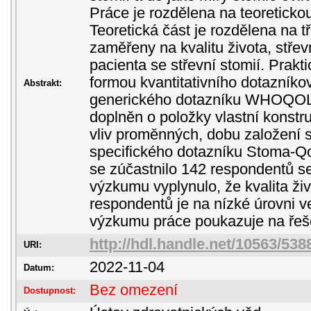
Práce je rozdělena na teoretickou
Teoretická část je rozdělena na tři
zaměřeny na kvalitu života, střev
pacienta se střevní stomií. Prakt
formou kvantitativního dotazníko
Abstrakt:
generického dotazníku WHOQOL-
doplněn o položky vlastní konstr
vliv proměnných, dobu založení s
specifického dotazníku Stoma-Q
se zúčastnilo 142 respondentů se 
výzkumu vyplynulo, že kvalita ži
respondentů je na nízké úrovni v
výzkumu práce poukazuje na řešen
http://hdl.handle.net/10563/538
URI:
2022-11-04
Datum:
Bez omezení
Dostupnost: