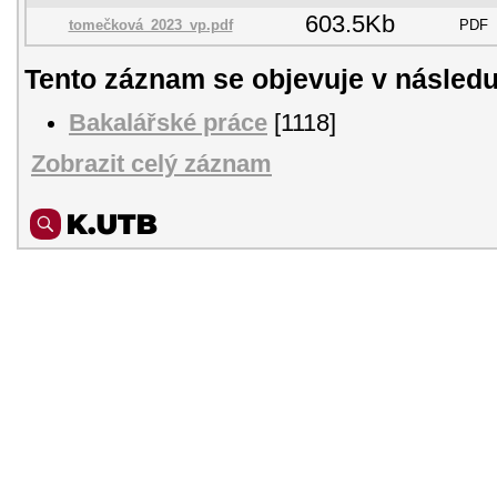
603.5Kb
tomečková_2023_vp.pdf
PDF
Tento záznam se objevuje v následu
Bakalářské práce
[1118]
Zobrazit celý záznam