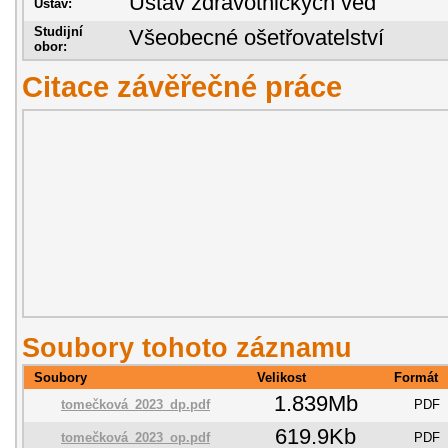
Ústav zdravotnických věd
Ústav:
Studijní
Všeobecné ošetřovatelství
obor:
Citace závěřečné práce
Soubory tohoto záznamu
Soubory
Velikost
Formát
1.839Mb
tomečková_2023_dp.pdf
PDF
619.9Kb
tomečková_2023_op.pdf
PDF