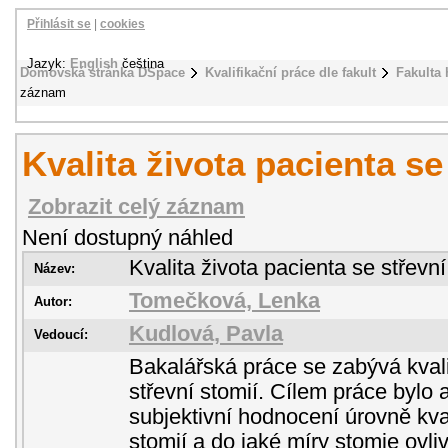
Přihlásit se
|
cookies
Jazyk:
English
čeština
Domovská stránka DSpace
Kvalifikační práce dle fakult
Fakulta 
záznam
Kvalita života pacienta se
Zobrazit celý záznam
Není dostupný náhled
Kvalita života pacienta se střevní
Název:
Tomečková, Lenka
Autor:
Kudlová, Pavla
Vedoucí:
Bakalářská práce se zabývá kvali
střevní stomií. Cílem práce bylo 
subjektivní hodnocení úrovně kval
stomií a do jaké míry stomie ovliv