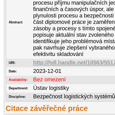
procesu příjmu manipulačních je
finančních a časových úspor, ale 
plynulosti procesu a bezpečnosti 
část diplomové práce je zaměřená 
Abstract:
zásoby a procesy s tímto spojené
popisuje aktuální stav zvoleného
identifikuje jeho problémová míst
pak navrhuje zlepšení vybranéh
efektivitu skladování
http://hdl.handle.net/10563/551
URI:
2023-12-01
Date:
Bez omezení
Availability:
Ústav logistiky
Department:
Bezpečnost logistických systémů
Discipline:
Citace závěřečné práce