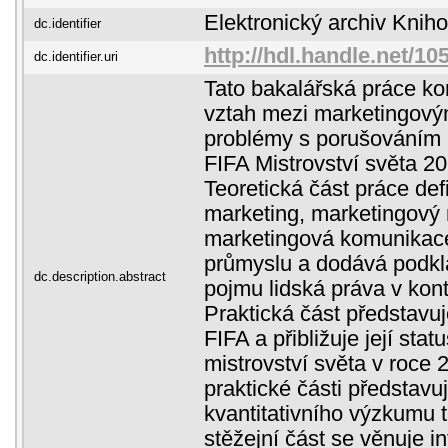
Elektronický archiv Kni
dc.identifier
http://hdl.handle.net/1
dc.identifier.uri
Tato bakalářská práce ko
vztah mezi marketingov
problémy s porušováním 
FIFA Mistrovství světa 20
Teoretická část práce def
marketing, marketingový 
marketingová komunikac
průmyslu a dodává podkl
dc.description.abstract
pojmu lidská práva v kont
Praktická část představu
FIFA a přibližuje její sta
mistrovství světa v roce 
praktické části představuj
kvantitativního výzkumu 
stěžejní část se věnuje i