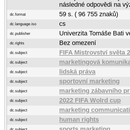
následné odpovědi na vý
59 s. ( 96 755 znaků)
dc.format
cs
dc.language.iso
Univerzita Tomáše Bati v
dc.publisher
Bez omezení
dc.rights
FIFA Mistrovství světa 
dc.subject
marketingová komunik
dc.subject
lidská práva
dc.subject
sportovní marketing
dc.subject
marketing zábavního p
dc.subject
2022 FIFA Wolrd cup
dc.subject
marketing communicat
dc.subject
human rights
dc.subject
sports marketing
dc.subject