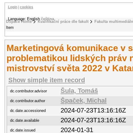
Login
|
cookies
Language: English
čeština
DSpace Home
Kvalifikační práce dle fakult
Fakulta multimediál
Item
Marketingová komunikace v so
problematikou lidských práv 
mistrovství světa 2022 v Kata
Show simple item record
Šula, Tomáš
dc.contributor.advisor
Špaček, Michal
dc.contributor.author
2024-07-23T13:16:16Z
dc.date.accessioned
2024-07-23T13:16:16Z
dc.date.available
2024-01-31
dc.date.issued