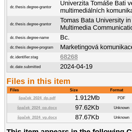
Univerzita Tomáše Bati ve
dc.thesis.degree-grantor
multimediálních komunik
Tomas Bata University in 
dc.thesis.degree-grantor
Multimedia Communicati
Bc.
dc.thesis.degree-name
Marketingová komunikac
dc.thesis.degree-program
68268
dc.identifier.stag
2024-04-19
dc.date.submitted
Files in this item
Files
Size
Format
1.912Mb
špaček_2024_dp.pdf
PDF
97.62Kb
špaček_2024_op.docx
Unknown
87.67Kb
špaček_2024_vp.docx
Unknown
This item appears in the following C