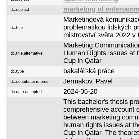
marketing of entertainm
dc.subject
Marketingová komunikace 
problematikou lidských p
dc.title
mistrovství světa 2022 v
Marketing Communication 
Human Rights Issues at 
dc.title.alternative
Cup in Qatar
bakalářská práce
dc.type
Jermakov, Pavel
dc.contributor.referee
2024-05-20
dc.date.accepted
This bachelor's thesis pr
comprehensive account of
between marketing comm
human rights issues at t
Cup in Qatar. The theoreti