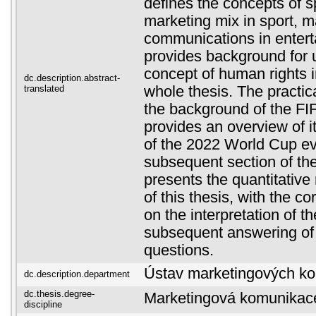
defines the concepts of s
marketing mix in sport, m
communications in entert
provides background for 
concept of human rights i
dc.description.abstract-
translated
whole thesis. The practic
the background of the FI
provides an overview of i
of the 2022 World Cup e
subsequent section of the
presents the quantitative
of this thesis, with the c
on the interpretation of t
subsequent answering of
questions.
Ústav marketingových k
dc.description.department
dc.thesis.degree-
Marketingová komunikac
discipline