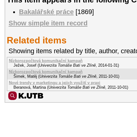
Bakalářské práce
[1869]
Show simple item record
Related items
Showing items related by title, author, creat
Nízkorozpočtová komunikační kampaň
Ježek, Josef
(
Univerzita Tomáše Bati ve Zlíně
,
2014-01-31
)
Nízkorozpočtová komunikační kampaň
Šimek, Matěj
(
Univerzita Tomáše Bati ve Zlíně
,
2011-10-01
)
Nové trendy v marketingu a jejich využití v praxi
Beranová, Martina
(
Univerzita Tomáše Bati ve Zlíně
,
2011-10-01
)