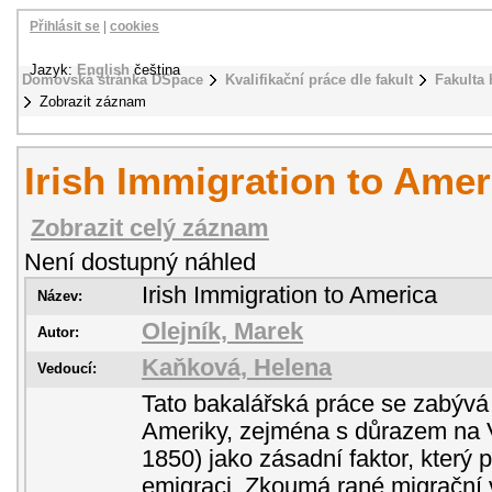
Přihlásit se
|
cookies
Jazyk:
English
čeština
Domovská stránka DSpace
Kvalifikační práce dle fakult
Fakulta 
Zobrazit záznam
Irish Immigration to Amer
Zobrazit celý záznam
Není dostupný náhled
Irish Immigration to America
Název:
Olejník, Marek
Autor:
Kaňková, Helena
Vedoucí:
Tato bakalářská práce se zabývá h
Ameriky, zejména s důrazem na 
1850) jako zásadní faktor, který 
emigraci. Zkoumá rané migrační