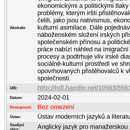
ekonomickými a politickými tlaky
problémy, kterým irští přistěhova
čelili, jako jsou nativismus, eko
kulturní asimilace. Dále pojedn
Abstrakt:
náboženském složení irských přis
společenském přínosu a politick
práce nabízí náhled na imigrační 
procesy a podtrhuje vliv irské di
sociálně-kulturní prostředí ve shr
opovrhovaných přistěhovalců k 
společnosti.
http://hdl.handle.net/10563/556
URI:
2024-02-01
Datum:
Bez omezení
Dostupnost:
Ústav moderních jazyků a literatu
Ústav:
Studijní
Anglický jazyk pro manažerskou 
obor: