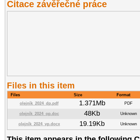
Citace závěřečné práce
Files in this item
Files
Size
Format
1.371Mb
olejník_2024_dp.pdf
PDF
48Kb
olejník_2024_op.doc
Unknown
19.19Kb
olejník_2024_vp.docx
Unknown
This item appears in the following C