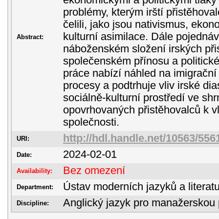
ekonomickými a politickými tlaky
problémy, kterým irští přistěhova
čelili, jako jsou nativismus, eko
kulturní asimilace. Dále pojedn
Abstract:
náboženském složení irských přis
společenském přínosu a politick
práce nabízí náhled na imigrační 
procesy a podtrhuje vliv irské di
sociálně-kulturní prostředí ve shr
opovrhovaných přistěhovalců k 
společnosti.
http://hdl.handle.net/10563/556
URI:
2024-02-01
Date:
Bez omezení
Availability:
Ústav moderních jazyků a literatu
Department:
Anglický jazyk pro manažerskou 
Discipline: