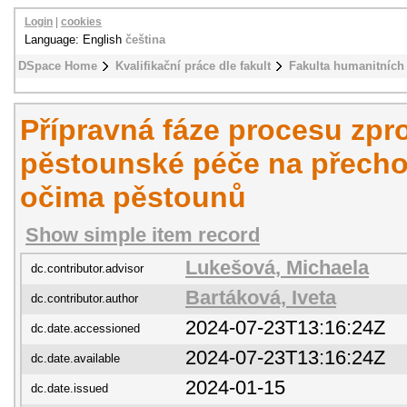
Login
|
cookies
Language: English
čeština
DSpace Home
Kvalifikační práce dle fakult
Fakulta humanitních 
Přípravná fáze procesu zpr
pěstounské péče na přech
očima pěstounů
Show simple item record
Lukešová, Michaela
dc.contributor.advisor
Bartáková, Iveta
dc.contributor.author
2024-07-23T13:16:24Z
dc.date.accessioned
2024-07-23T13:16:24Z
dc.date.available
2024-01-15
dc.date.issued