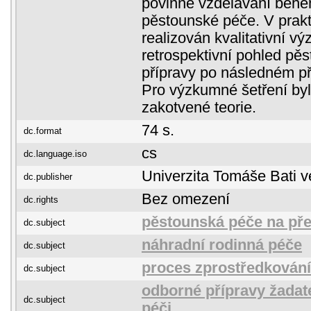
povinné vzdělávání běh
pěstounské péče. V prakti
realizován kvalitativní 
retrospektivní pohled pě
přípravy po následném při
Pro výzkumné šetření byl
zakotvené teorie.
74 s.
dc.format
cs
dc.language.iso
Univerzita Tomáše Bati v
dc.publisher
Bez omezení
dc.rights
pěstounská péče na př
dc.subject
náhradní rodinná péče
dc.subject
proces zprostředkován
dc.subject
odborné přípravy žadat
dc.subject
péči