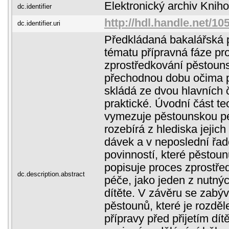
Elektronický archiv Kni
dc.identifier
http://hdl.handle.net/1
dc.identifier.uri
Předkládaná bakalářská 
tématu přípravná fáze pr
zprostředkování pěstoun
přechodnou dobu očima 
skládá ze dvou hlavních č
praktické. Úvodní část teo
vymezuje pěstounskou péč
rozebírá z hlediska jejich
dávek a v neposlední řad
povinností, které pěstou
popisuje proces zprostř
dc.description.abstract
péče, jako jeden z nutnýc
dítěte. V závěru se zabý
pěstounů, které je rozdě
přípravy před přijetím dí