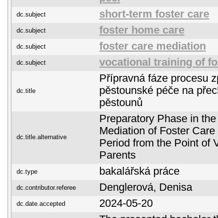
short-term foster care
dc.subject
foster home care
dc.subject
foster care mediation
dc.subject
vocational training of f
dc.subject
Přípravná fáze procesu z
pěstounské péče na pře
dc.title
pěstounů
Preparatory Phase in the
Mediation of Foster Care
dc.title.alternative
Period from the Point of 
Parents
bakalářská práce
dc.type
Denglerová, Denisa
dc.contributor.referee
2024-05-20
dc.date.accepted