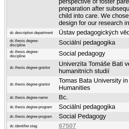
perspective of foster par
preparation after subsequ
child into care. We chos
design for our research in
Ústav pedagogických vě
dc.description.department
dc.thesis.degree-
Sociální pedagogika
discipline
dc.thesis.degree-
Social pedagogy
discipline
Univerzita Tomáše Bati ve
dc.thesis.degree-grantor
humanitních studií
Tomas Bata University in 
dc.thesis.degree-grantor
Humanities
Bc.
dc.thesis.degree-name
Sociální pedagogika
dc.thesis.degree-program
Social Pedagogy
dc.thesis.degree-program
67507
dc.identifier.stag