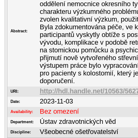
oddělení nemocnice okresního t
charakteru výzkumného problému 
zvolen kvalitativní výzkum, použi
Byla zdokumentována péče, ve kt
Abstract:
participantů vyskytly obtíže s po
vývodu, komplikace v podobě ret
na stomickou pomůcku a psychick
přijmutí nově vytvořeného střevn
výstupem práce bylo vypracování
pro pacienty s kolostomií, který 
doporučení.
http://hdl.handle.net/10563/562
URI:
2023-11-03
Date:
Bez omezení
Availability:
Ústav zdravotnických věd
Department:
Všeobecné ošetřovatelství
Discipline: