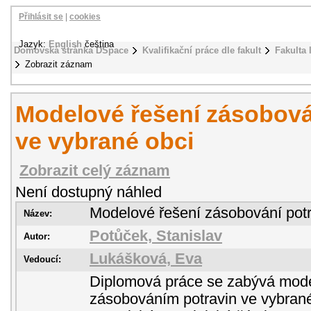
Přihlásit se
|
cookies
Jazyk:
English
čeština
Domovská stránka DSpace
Kvalifikační práce dle fakult
Fakulta 
Zobrazit záznam
Modelové řešení zásobová
ve vybrané obci
Zobrazit celý záznam
Není dostupný náhled
Modelové řešení zásobování potr
Název:
Potůček, Stanislav
Autor:
Lukášková, Eva
Vedoucí:
Diplomová práce se zabývá mod
zásobováním potravin ve vybrané