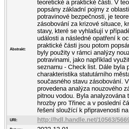
teoretické a praktické části. V teo
popsány základní pojmy z oblast
potravinové bezpečnosti, je teo
zásobování za krizové situace, kr
stavy, které se vyhlašují v příp
události a následné opatření k o
praktické části jsou potom popsán
Abstrakt:
byly použity v rámci analýzy no
potravinami, jako například využi
seznamu - Check list. Dále byla
charakteristika statutárního měst
současného stavu zásobování. V
provedena analýza nouzového zá
pitnou vodou. Byla analyzována t
hrozby pro Třinec a v poslední č
řešení sloužící k připravenosti n
http://hdl.handle.net/10563/566
URI: