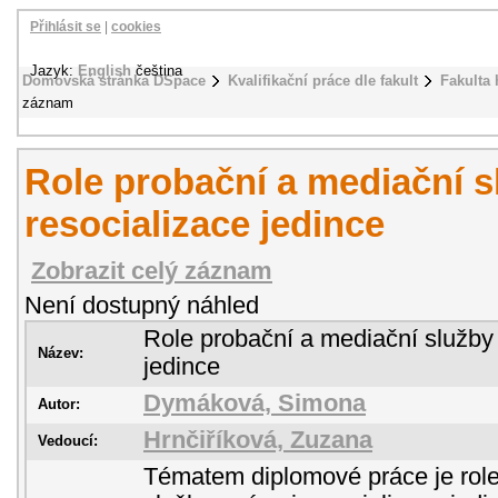
Přihlásit se
|
cookies
Jazyk:
English
čeština
Domovská stránka DSpace
Kvalifikační práce dle fakult
Fakulta 
záznam
Role probační a mediační s
resocializace jedince
Zobrazit celý záznam
Není dostupný náhled
Role probační a mediační služby 
Název:
jedince
Dymáková, Simona
Autor:
Hrnčiříková, Zuzana
Vedoucí:
Tématem diplomové práce je role