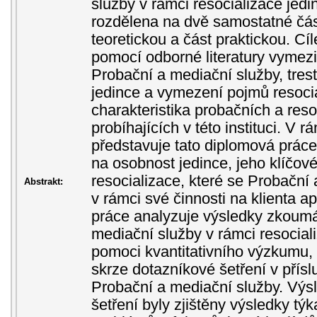
služby v rámci resocializace jed
rozdělena na dvě samostatné část
teoretickou a část praktickou. Cíl
pomocí odborné literatury vymezi
Probační a mediační služby, tres
jedince a vymezení pojmů resocia
charakteristika probačních a res
probíhajících v této instituci. V r
představuje tato diplomová práce
na osobnost jedince, jeho klíčo
resocializace, které se Probační
Abstrakt:
v rámci své činnosti na klienta ap
práce analyzuje výsledky zkoumá
mediační služby v rámci resociali
pomoci kvantitativního výzkumu, 
skrze dotazníkové šetření v pří
Probační a mediační služby. V
šetření byly zjištěny výsledky týk