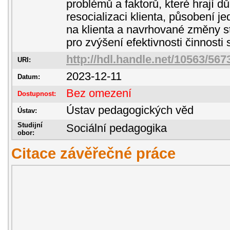
problémů a faktorů, které hrají důl
resocializaci klienta, působení je
na klienta a navrhované změny st
pro zvýšení efektivnosti činnosti 
http://hdl.handle.net/10563/567
URI:
2023-12-11
Datum:
Bez omezení
Dostupnost:
Ústav pedagogických věd
Ústav:
Studijní
Sociální pedagogika
obor:
Citace závěřečné práce