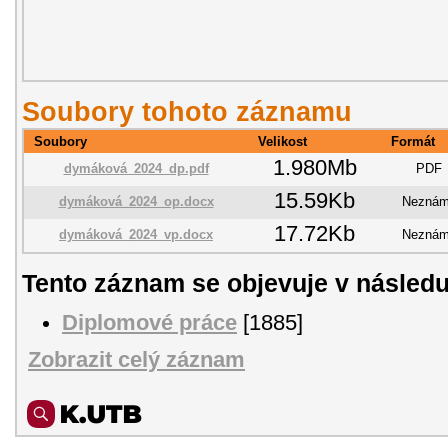
Soubory tohoto záznamu
Soubory
Velikost
Formát
1.980Mb
dymáková_2024_dp.pdf
PDF
15.59Kb
dymáková_2024_op.docx
Nezná
17.72Kb
dymáková_2024_vp.docx
Nezná
Tento záznam se objevuje v následu
Diplomové práce
[1885]
Zobrazit celý záznam