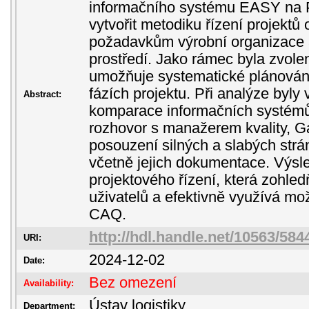
informačního systému EASY na P
vytvořit metodiku řízení projektů 
požadavkům výrobní organizac
prostředí. Jako rámec byla zvol
umožňuje systematické plánování 
fázích projektu. Při analýze byly 
Abstract:
komparace informačních systémů,
rozhovor s manažerem kvality, G
posouzení silných a slabých str
včetně jejich dokumentace. Výsl
projektového řízení, která zohled
uživatelů a efektivně využívá mo
CAQ.
http://hdl.handle.net/10563/584
URI:
2024-12-02
Date:
Bez omezení
Availability:
Ústav logistiky
Department: