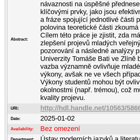
návaznosti na úspěšné přednese
klíčovými prvky, jako jsou efektiv
a fráze spojující jednotlivé části
polovina teoretické části zkoum
Cílem této práce je zjistit, zda m
Abstract:
zlepšení projevů mladých veřejn
pozorování a následné analýzy p
Univerzity Tomáše Bati ve Zlíně b
vazba významně ovlivňuje mladé 
výkony, avšak ne ve všech přípa
Výkony studentů mohou být ovliv
okolnostmi (např. trémou), což m
kvality projevu.
http://hdl.handle.net/10563/586
URI:
2025-01-02
Date:
Bez omezení
Availability:
Ústav moderních jazyků a literatu
Department: