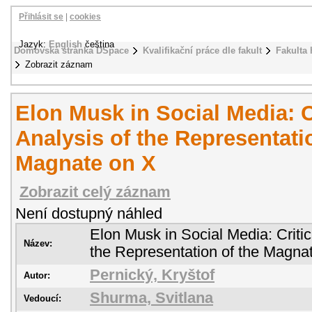
Přihlásit se
|
cookies
Jazyk:
English
čeština
Domovská stránka DSpace
Kvalifikační práce dle fakult
Fakulta 
Zobrazit záznam
Elon Musk in Social Media: C
Analysis of the Representati
Magnate on X
Zobrazit celý záznam
Není dostupný náhled
Elon Musk in Social Media: Critic
Název:
the Representation of the Magna
Pernický, Kryštof
Autor:
Shurma, Svitlana
Vedoucí: