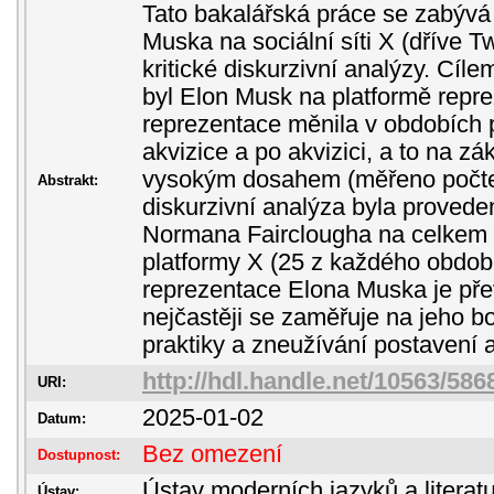
Tato bakalářská práce se zabývá
Muska na sociální síti X (dříve Tw
kritické diskurzivní analýzy. Cílem 
byl Elon Musk na platformě repre
reprezentace měnila v obdobích 
akvizice a po akvizici, a to na z
vysokým dosahem (měřeno počtem
Abstrakt:
diskurzivní analýza byla proved
Normana Fairclougha na celkem 
platformy X (25 z každého období
reprezentace Elona Muska je pře
nejčastěji se zaměřuje na jeho b
praktiky a zneužívání postavení 
http://hdl.handle.net/10563/586
URI:
2025-01-02
Datum:
Bez omezení
Dostupnost:
Ústav moderních jazyků a literatu
Ústav: