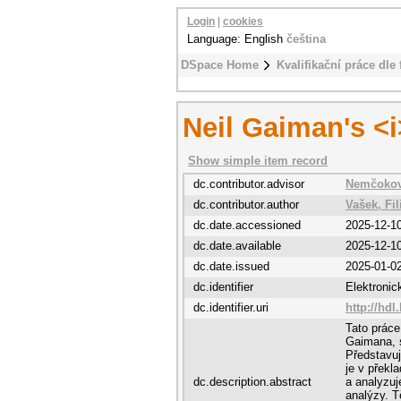
Login
|
cookies
Language: English
čeština
DSpace Home
Kvalifikační práce dle 
Neil Gaiman's <
Show simple item record
dc.contributor.advisor
Nemčokov
dc.contributor.author
Vašek, Fil
dc.date.accessioned
2025-12-1
dc.date.available
2025-12-1
dc.date.issued
2025-01-0
dc.identifier
Elektroni
dc.identifier.uri
http://hdl
Tato práce
Gaimana, s
Představuje
je v překl
dc.description.abstract
a analyzuj
analýzy. T