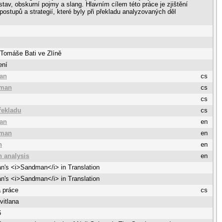
ostav, obskurní pojmy a slang. Hlavním cílem této práce je zjištění
postupů a strategií, které byly při překladu analyzovaných děl
 Tomáše Bati ve Zlíně
ení
man
cs
dman
cs
cs
řekladu
cs
man
en
dman
en
n
en
n analysis
en
n's <i>Sandman</i> in Translation
n's <i>Sandman</i> in Translation
 práce
cs
vitlana
6