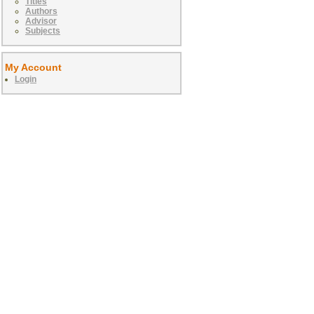
Titles
Authors
Advisor
Subjects
My Account
Login