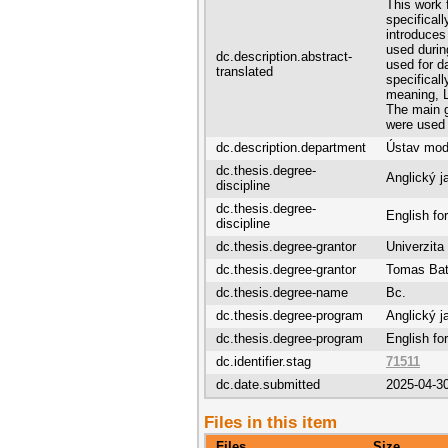
This work 
specifical
introduces
used durin
dc.description.abstract-
used for d
translated
specifical
meaning, L
The main g
were used 
dc.description.department
Ústav mode
dc.thesis.degree-
Anglický j
discipline
dc.thesis.degree-
English fo
discipline
dc.thesis.degree-grantor
Univerzita
dc.thesis.degree-grantor
Tomas Bata
dc.thesis.degree-name
Bc.
dc.thesis.degree-program
Anglický j
dc.thesis.degree-program
English fo
dc.identifier.stag
71511
dc.date.submitted
2025-04-3
Files in this item
Files
Size