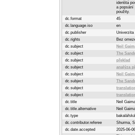
identita p
a popsání 
použity.
dc.format
45
dc.language.iso
en
dc.publisher
Univerzita
dc.rights
Bez omez
dc.subject
Neil Gai
dc.subject
The San
dc.subject
překlad
dc.subject
analýza p
dc.subject
Neil Gai
dc.subject
The San
dc.subject
translatio
dc.subject
translatio
dc.title
Neil Gaima
dc.title.alternative
Neil Gaima
dc.type
bakalářská
dc.contributor.referee
Shurma, S
dc.date.accepted
2025-06-0