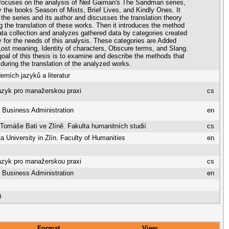
focuses on the analysis of Neil Gaiman's The Sandman series,
ly the books Season of Mists, Brief Lives, and Kindly Ones. It
 the series and its author and discusses the translation theory
g the translation of these works. Then it introduces the method
ata collection and analyzes gathered data by categories created
ly for the needs of this analysis. These categories are Added
ost meaning, Identity of characters, Obscure terms, and Slang.
oal of this thesis is to examine and describe the methods that
during the translation of the analyzed works.
rních jazyků a literatur
azyk pro manažerskou praxi
cs
r Business Administration
en
 Tomáše Bati ve Zlíně. Fakulta humanitních studií
cs
 University in Zlín. Faculty of Humanities
en
azyk pro manažerskou praxi
cs
r Business Administration
en
0
Format
View