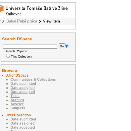
r
Bakalářské práce
View Item
Search DSpace
Search DSpace
This Collection
Browse
All of DSpace
Communities & Collections
Date submitted
Date assigned
Date accepted
Titles
Authors
Advisor
Subjects
This Collection
Date submitted
Date assigned
Date accepted