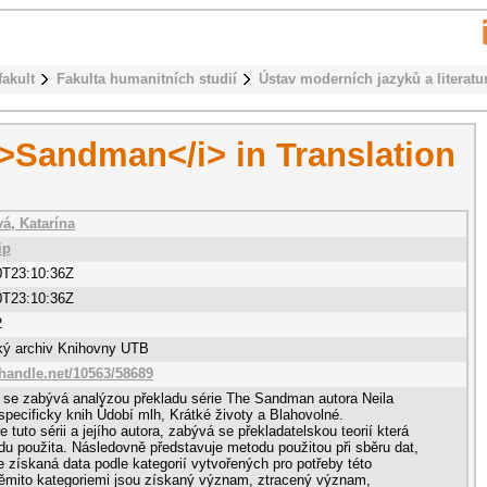
fakult
Fakulta humanitních studií
Ústav moderních jazyků a literatu
i>Sandman</i> in Translation
á, Katarína
ip
0T23:10:36Z
0T23:10:36Z
2
cký archiv Knihovny UTB
.handle.net/10563/58689
 se zabývá analýzou překladu série The Sandman autora Neila
pecificky knih Údobí mlh, Krátké životy a Blahovolné.
 tuto sérii a jejího autora, zabývá se překladatelskou teorií která
adu použita. Následovně představuje metodu použitou při sběru dat,
e získaná data podle kategorií vytvořených pro potřeby této
ěmito kategoriemi jsou získaný význam, ztracený význam,