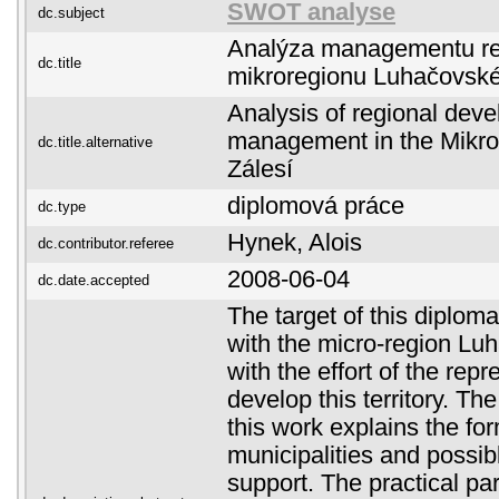
SWOT analyse
dc.subject
Analýza managementu reg
dc.title
mikroregionu Luhačovské
Analysis of regional dev
management in the Mikr
dc.title.alternative
Zálesí
diplomová práce
dc.type
Hynek, Alois
dc.contributor.referee
2008-06-04
dc.date.accepted
The target of this diploma
with the micro-region Lu
with the effort of the repr
develop this territory. The
this work explains the for
municipalities and possib
support. The practical pa