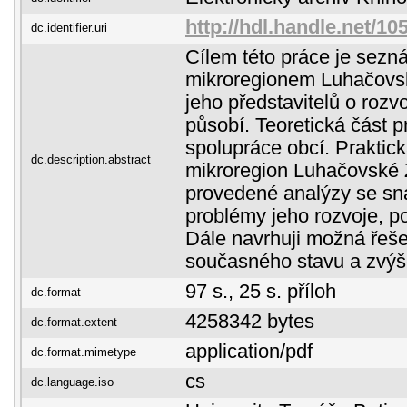
http://hdl.handle.net/10
dc.identifier.uri
Cílem této práce je sezná
mikroregionem Luhačovs
jeho představitelů o rozv
působí. Teoretická část p
spolupráce obcí. Praktick
dc.description.abstract
mikroregion Luhačovské 
provedené analýzy se sn
problémy jeho rozvoje, po
Dále navrhuji možná řeše
současného stavu a zvýše
97 s., 25 s. příloh
dc.format
4258342 bytes
dc.format.extent
application/pdf
dc.format.mimetype
cs
dc.language.iso