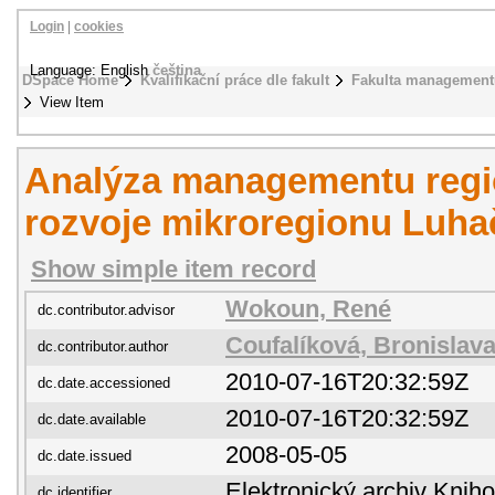
Login
|
cookies
Language: English
čeština
DSpace Home
Kvalifikační práce dle fakult
Fakulta management
View Item
Analýza managementu regi
rozvoje mikroregionu Luha
Show simple item record
Wokoun, René
dc.contributor.advisor
Coufalíková, Bronislav
dc.contributor.author
2010-07-16T20:32:59Z
dc.date.accessioned
2010-07-16T20:32:59Z
dc.date.available
2008-05-05
dc.date.issued
Elektronický archiv Kni
dc.identifier