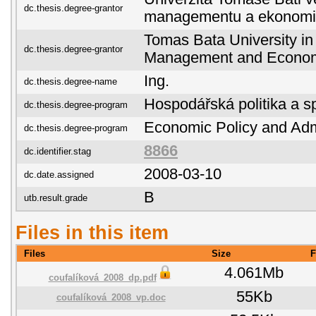
dc.thesis.degree-grantor
managementu a ekonomi
Tomas Bata University in 
dc.thesis.degree-grantor
Management and Econo
Ing.
dc.thesis.degree-name
Hospodářská politika a s
dc.thesis.degree-program
Economic Policy and Adm
dc.thesis.degree-program
8866
dc.identifier.stag
2008-03-10
dc.date.assigned
B
utb.result.grade
Files in this item
Files
Size
F
4.061Mb
coufalíková_2008_dp.pdf
55Kb
coufalíková_2008_vp.doc