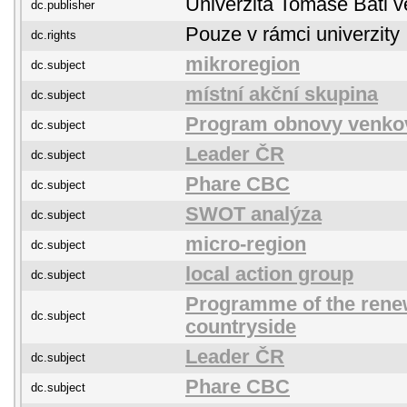
Univerzita Tomáše Bati v
dc.publisher
Pouze v rámci univerzity
dc.rights
mikroregion
dc.subject
místní akční skupina
dc.subject
Program obnovy venko
dc.subject
Leader ČR
dc.subject
Phare CBC
dc.subject
SWOT analýza
dc.subject
micro-region
dc.subject
local action group
dc.subject
Programme of the renew
dc.subject
countryside
Leader ČR
dc.subject
Phare CBC
dc.subject