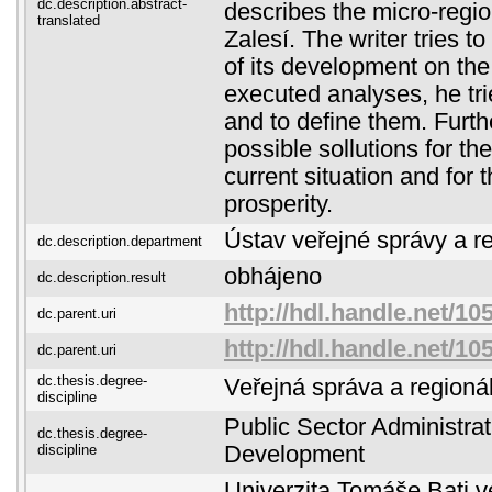
dc.description.abstract-
describes the micro-regi
translated
Zalesí. The writer tries t
of its development on the
executed analyses, he tri
and to define them. Furt
possible sollutions for t
current situation and for 
prosperity.
Ústav veřejné správy a r
dc.description.department
obhájeno
dc.description.result
http://hdl.handle.net/10
dc.parent.uri
http://hdl.handle.net/10
dc.parent.uri
dc.thesis.degree-
Veřejná správa a regionál
discipline
Public Sector Administra
dc.thesis.degree-
discipline
Development
Univerzita Tomáše Bati ve