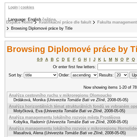
Login
|
cookies
Language: English
čeština
DSpace Home
Kvalifikační práce dle fakult
Fakulta management
Browsing Diplomové práce by Title
Browsing Diplomové práce by Ti
0-9
A
B
C
D
E
F
G
H
I
J
K
L
M
N
O
P
Q
Or enter first few letters:
Sort by:
Order:
Results:
Now showing items 1-20 of 78
Analýza cestovního ruchu v mikroregionu Olomoucko
Drdáková, Monika
(
Univerzita Tomáše Bati ve Zlíně
,
2008-05-05
)
Analýza horizontálních témat strukturálních fondů ve vybraném o
Motyčková, Eva
(
Univerzita Tomáše Bati ve Zlíně
,
2008-05-05
)
Analýza managementu lokálního rozvoje města Prostějova
Kobylka, Radomír
(
Univerzita Tomáše Bati ve Zlíně
,
2008-05-05
)
Analýza managementu lokálního rozvoje v mikroregionu Hornolide
Masařová, Alena
(
Univerzita Tomáše Bati ve Zlíně
,
2008-05-05
)