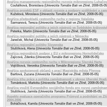
Analýza managementu regionálního rozvoje mikroregionu Luhačov
Coufalíková, Bronislava
(
Univerzita Tomáše Bati ve Zlíně
,
2008-05-05
Analýza projektů ESF v oblasti rozvoje a podpory vzdělávání a zam
Kuželová, Miroslava
(
Univerzita Tomáše Bati ve Zlíně
,
2008-05-05
)
Analýza předpokladů cestovního ruchu v regionu Valašska
Šarmanová, Tereza
(
Univerzita Tomáše Bati ve Zlíně
,
2008-05-05
)
Analýza regionální politiky a jejich nástrojů ve Švédském královstv
Peterka, Martin
(
Univerzita Tomáše Bati ve Zlíně
,
2008-05-05
)
Analýza regionální politiky a jejích nástrojů v Německu
Janeček, Michal
(
Univerzita Tomáše Bati ve Zlíně
,
2008-05-05
)
Analýza regionální politiky Slovenska
Sluštíková, Alena
(
Univerzita Tomáše Bati ve Zlíně
,
2008-05-05
)
Analýza regionálních podpor z EU v mikroregionu Hornolidečsko
Zajícová, Zdenka
(
Univerzita Tomáše Bati ve Zlíně
,
2008-05-05
)
Analýza rozvoje cestovního ruchu v Mikroregionu Slezská Harta
Vojtíšková, Veronika
(
Univerzita Tomáše Bati ve Zlíně
,
2008-05-05
)
Analýza spokojenosti občanů s prací Magistrátu města Přerova
Bartlová, Zuzana
(
Univerzita Tomáše Bati ve Zlíně
,
2008-05-05
)
Analýza trhu práce a politika zaměstnanosti v okrese Uherské Hradi
Tománková, Markéta
(
Univerzita Tomáše Bati ve Zlíně
,
2008-05-05
)
Analýza využití Evropského sociálního fondu pro rozvoj zaměstnano
Sluštíková, Jarmila
(
Univerzita Tomáše Bati ve Zlíně
,
2008-05-05
)
Aspekty evaluace operačního programu Průmysl a podnikání ve Zl
2004-2006
Boháčková, Kamila
(
Univerzita Tomáše Bati ve Zlíně
,
2008-05-05
)