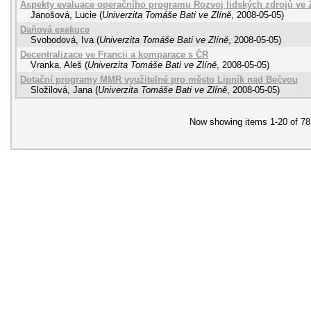
Aspekty evaluace operačního programu Rozvoj lidských zdrojů ve Z
Janošová, Lucie
(
Univerzita Tomáše Bati ve Zlíně
,
2008-05-05
)
Daňová exekuce
Svobodová, Iva
(
Univerzita Tomáše Bati ve Zlíně
,
2008-05-05
)
Decentralizace ve Francii a komparace s ČR
Vranka, Aleš
(
Univerzita Tomáše Bati ve Zlíně
,
2008-05-05
)
Dotační programy MMR využitelné pro město Lipník nad Bečvou
Složilová, Jana
(
Univerzita Tomáše Bati ve Zlíně
,
2008-05-05
)
Now showing items 1-20 of 78