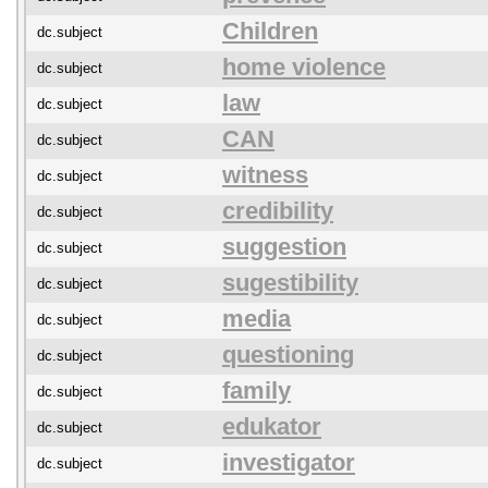
Children
dc.subject
home violence
dc.subject
law
dc.subject
CAN
dc.subject
witness
dc.subject
credibility
dc.subject
suggestion
dc.subject
sugestibility
dc.subject
media
dc.subject
questioning
dc.subject
family
dc.subject
edukator
dc.subject
investigator
dc.subject