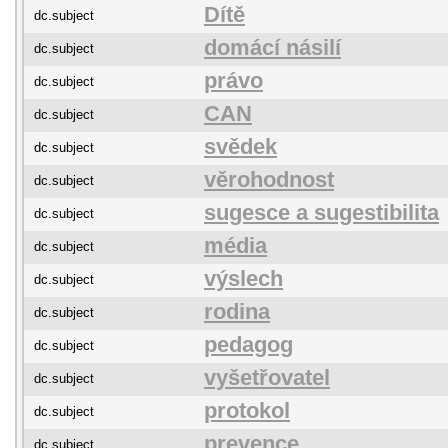
Dítě
dc.subject
domácí násilí
dc.subject
právo
dc.subject
CAN
dc.subject
svědek
dc.subject
věrohodnost
dc.subject
sugesce a sugestibilita
dc.subject
média
dc.subject
výslech
dc.subject
rodina
dc.subject
pedagog
dc.subject
vyšetřovatel
dc.subject
protokol
dc.subject
prevence
dc.subject