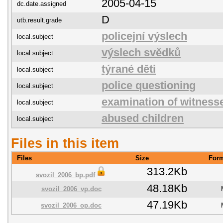
2005-04-15
dc.date.assigned
D
utb.result.grade
policejní výslech
local.subject
výslech svědků
local.subject
týrané děti
local.subject
police questioning
local.subject
examination of witness
local.subject
abused children
local.subject
Files in this item
Files
Size
For
313.2Kb
svozil_2006_bp.pdf
48.18Kb
svozil_2006_vp.doc
47.19Kb
svozil_2006_op.doc