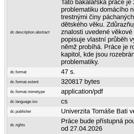
Tato bakalářská práce j
problematiku domácího ná
trestnými činy páchaných
dětského věku. Zdůrazňu
znalosti uvedené věkové 
dc.description.abstract
popisuje vlastní průběh v
němž probíhá. Práce je r
kapitol, kde jsou rozebrá
problematiky.
47 s.
dc.format
320817 bytes
dc.format.extent
application/pdf
dc.format.mimetype
cs
dc.language.iso
Univerzita Tomáše Bati v
dc.publisher
Práce bude přístupná pou
dc.rights
od 27.04.2026