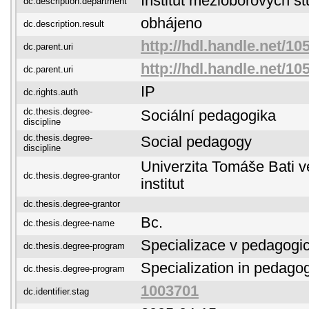
Institut mezioborových st
dc.description.department
obhájeno
dc.description.result
http://hdl.handle.net/10
dc.parent.uri
http://hdl.handle.net/10
dc.parent.uri
IP
dc.rights.auth
dc.thesis.degree-
Sociální pedagogika
discipline
dc.thesis.degree-
Social pedagogy
discipline
Univerzita Tomáše Bati ve
dc.thesis.degree-grantor
institut
dc.thesis.degree-grantor
Bc.
dc.thesis.degree-name
Specializace v pedagogi
dc.thesis.degree-program
Specialization in pedago
dc.thesis.degree-program
1003701
dc.identifier.stag