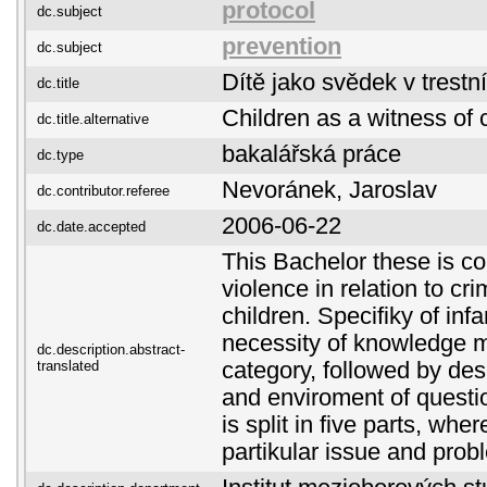
protocol
dc.subject
prevention
dc.subject
Dítě jako svědek v trestní
dc.title
Children as a witness of 
dc.title.alternative
bakalářská práce
dc.type
Nevoránek, Jaroslav
dc.contributor.referee
2006-06-22
dc.date.accepted
This Bachelor these is c
violence in relation to c
children. Specifiky of in
necessity of knowledge 
dc.description.abstract-
translated
category, followed by des
and enviroment of questi
is split in five parts, wh
partikular issue and pro