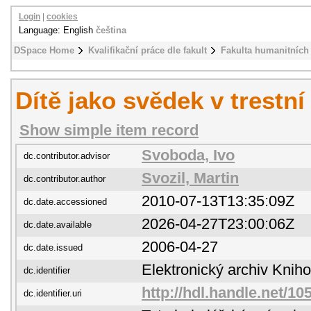
Login
|
cookies
Language: English
čeština
DSpace Home
Kvalifikační práce dle fakult
Fakulta humanitních 
Dítě jako svědek v trestní
Show simple item record
Svoboda, Ivo
dc.contributor.advisor
Svozil, Martin
dc.contributor.author
2010-07-13T13:35:09Z
dc.date.accessioned
2026-04-27T23:00:06Z
dc.date.available
2006-04-27
dc.date.issued
Elektronický archiv Kni
dc.identifier
http://hdl.handle.net/10
dc.identifier.uri