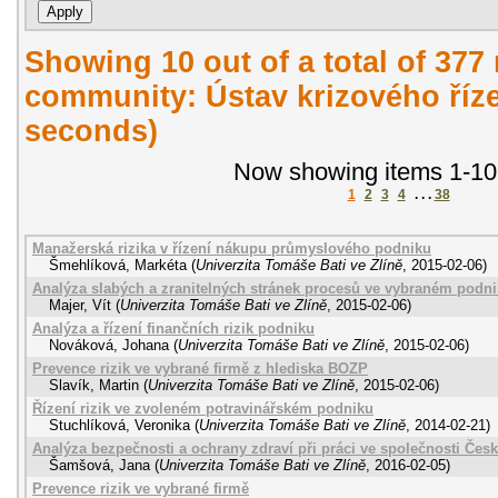
Showing 10 out of a total of 377 
community: Ústav krizového říze
seconds)
Now showing items 1-10
1
2
3
4
. . .
38
Manažerská rizika v řízení nákupu průmyslového podniku
Šmehlíková, Markéta
(
Univerzita Tomáše Bati ve Zlíně
,
2015-02-06
)
Analýza slabých a zranitelných stránek procesů ve vybraném podn
Majer, Vít
(
Univerzita Tomáše Bati ve Zlíně
,
2015-02-06
)
Analýza a řízení finančních rizik podniku
Nováková, Johana
(
Univerzita Tomáše Bati ve Zlíně
,
2015-02-06
)
Prevence rizik ve vybrané firmě z hlediska BOZP
Slavík, Martin
(
Univerzita Tomáše Bati ve Zlíně
,
2015-02-06
)
Řízení rizik ve zvoleném potravinářském podniku
Stuchlíková, Veronika
(
Univerzita Tomáše Bati ve Zlíně
,
2014-02-21
)
Analýza bezpečnosti a ochrany zdraví při práci ve společnosti České
Šamšová, Jana
(
Univerzita Tomáše Bati ve Zlíně
,
2016-02-05
)
Prevence rizik ve vybrané firmě