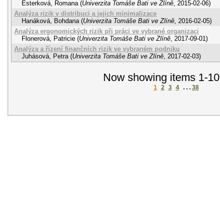
Esterková, Romana
(
Univerzita Tomáše Bati ve Zlíně
,
2015-02-06
)
Analýza rizik v distribuci a jejich minimalizace
Hanáková, Bohdana
(
Univerzita Tomáše Bati ve Zlíně
,
2016-02-05
)
Analýza ergonomických rizik při práci ve vybrané organizaci
Flonerová, Patricie
(
Univerzita Tomáše Bati ve Zlíně
,
2017-09-01
)
Analýza a řízení finančních rizik ve vybraném podniku
Juhásová, Petra
(
Univerzita Tomáše Bati ve Zlíně
,
2017-02-03
)
Now showing items 1-10
1
2
3
4
. . .
38