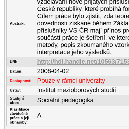
vzdělávání nově přijatých příslu
České republiky, které probíhá f
Cílem práce bylo zjistit, zda teore
dovednosti získané během Základ
Abstrakt:
příslušníky VS ČR mají přínos pr
součástí práce je šetření, ve kt
metody, popis zkoumaného vzorku
interpretace jeho výsledků.
http://hdl.handle.net/10563/715
URI:
2008-04-02
Datum:
Pouze v rámci univerzity
Dostupnost:
Institut mezioborových studií
Ústav:
Studijní
Sociální pedagogika
obor:
Klasifikace
závěřečné
A
práce a její
obhajoby: