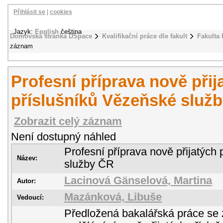
Přihlásit se
|
cookies
Jazyk:
English
čeština
Domovská stránka DSpace
Kvalifikační práce dle fakult
Fakulta 
záznam
Profesní příprava nově přij
příslušníků Vězeňské služ
Zobrazit celý záznam
Není dostupný náhled
Profesní příprava nově přijatých
Název:
služby ČR
Lacinová Gänselová, Martina
Autor:
Mazánková, Libuše
Vedoucí:
Předložená bakalářská práce se 