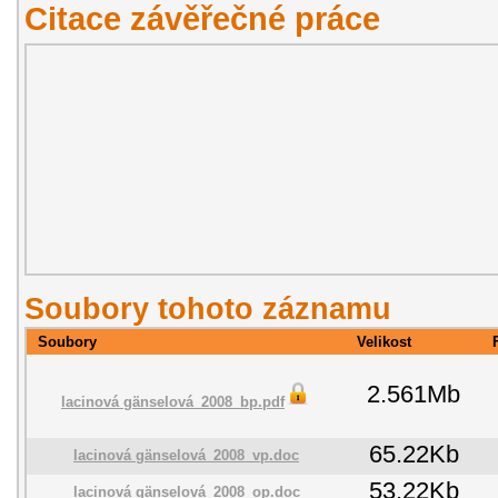
Citace závěřečné práce
Soubory tohoto záznamu
Soubory
Velikost
2.561Mb
lacinová gänselová_2008_bp.pdf
65.22Kb
lacinová gänselová_2008_vp.doc
53.22Kb
lacinová gänselová_2008_op.doc