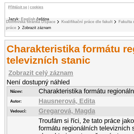
Přihlásit se
|
cookies
Jazyk:
English
čeština
Domovská stránka DSpace
Kvalifikační práce dle fakult
Fakulta
práce
Zobrazit záznam
Charakteristika formátu r
televizních stanic
Zobrazit celý záznam
Není dostupný náhled
Charakteristika formátu regionáln
Název:
Hausnerová, Edita
Autor:
Gregarová, Magda
Vedoucí:
Troufám si říci, že tato práce jak
formátu regionálních televizních