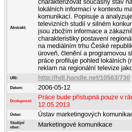
charakterizovat současný stav n
lokálních informací v kontextu m
komunikací. Popisuje a analyzuj
televizních studií v silném konku
Abstrakt:
jsou zbožím informace a zákazn
charakteristiky postavení regioná
na mediálním trhu České republik
úroveň, členění a programovou s
práce profiluje pohled lokálních 
reklam na regionální televize jak
http://hdl.handle.net/10563/730
URI:
2006-05-12
Datum:
Práce bude přístupná pouze v rám
Dostupnost:
12.05.2013
Ústav marketingových komunika
Ústav:
Studijní
Marketingové komunikace
obor: