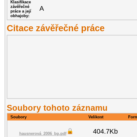
Klasifikace
závěřečné
A
práce a její
obhajoby:
Citace závěřečné práce
Soubory tohoto záznamu
Soubory
Velikost
For
404.7Kb
hausnerová_2006_bp.pdf