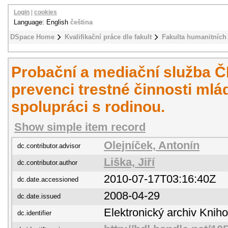
Login
|
cookies
Language: English
čeština
DSpace Home
Kvalifikační práce dle fakult
Fakulta humanitních 
Probační a mediační služba ČR 
prevenci trestné činnosti mlá
spolupráci s rodinou.
Show simple item record
Olejníček, Antonín
dc.contributor.advisor
Liška, Jiří
dc.contributor.author
2010-07-17T03:16:40Z
dc.date.accessioned
2008-04-29
dc.date.issued
Elektronický archiv Kni
dc.identifier