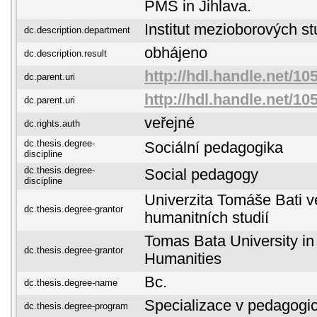
PMS in Jihlava.
Institut mezioborových st
dc.description.department
obhájeno
dc.description.result
http://hdl.handle.net/10
dc.parent.uri
http://hdl.handle.net/10
dc.parent.uri
veřejné
dc.rights.auth
dc.thesis.degree-
Sociální pedagogika
discipline
dc.thesis.degree-
Social pedagogy
discipline
Univerzita Tomáše Bati ve
dc.thesis.degree-grantor
humanitních studií
Tomas Bata University in 
dc.thesis.degree-grantor
Humanities
Bc.
dc.thesis.degree-name
Specializace v pedagogi
dc.thesis.degree-program