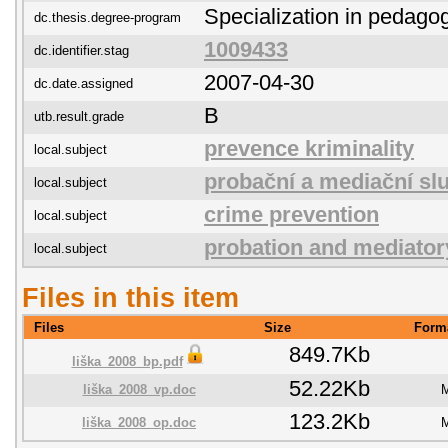
Specialization in pedago
dc.thesis.degree-program
1009433
dc.identifier.stag
2007-04-30
dc.date.assigned
B
utb.result.grade
prevence kriminality
local.subject
probační a mediační sl
local.subject
crime prevention
local.subject
probation and mediator
local.subject
Files in this item
Files
Size
Form
849.7Kb
liška_2008_bp.pdf
52.22Kb
liška_2008_vp.doc
M
123.2Kb
liška_2008_op.doc
M