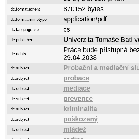
870152 bytes
dc.format.extent
application/pdf
dc.format.mimetype
cs
dc.language.iso
Univerzita Tomáše Bati v
dc.publisher
Práce bude přístupná be
dc.rights
29.04.2038
Probační a mediační s
dc.subject
probace
dc.subject
mediace
dc.subject
prevence
dc.subject
kriminalita
dc.subject
poškozený
dc.subject
mládež
dc.subject