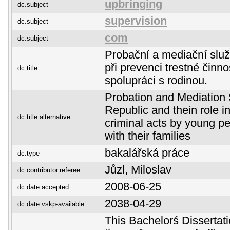
upbringing
dc.subject
supervision
dc.subject
com
dc.subject
Probační a mediační služ
při prevenci trestné činn
dc.title
spolupráci s rodinou.
Probation and Mediation 
Republic and thein role in
dc.title.alternative
criminal acts by young pe
with their families
bakalářská práce
dc.type
Jůzl, Miloslav
dc.contributor.referee
2008-06-25
dc.date.accepted
2038-04-29
dc.date.vskp-available
This Bachelorś Dissertatio