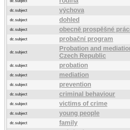
rodina
dc.subject
výchova
dc.subject
dohled
dc.subject
obecně prospěšné prác
dc.subject
probační program
dc.subject
Probation and mediation
dc.subject
Czech Republic
probation
dc.subject
mediation
dc.subject
prevention
dc.subject
criminal behaviour
dc.subject
victims of crime
dc.subject
young people
dc.subject
family
dc.subject