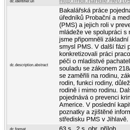
http://hdl.handle.net/10
dc.identifier.uri
Bakalářská práce pojedná
úředníků Probační a med
(PMS) a jejich roli v prev
mládeže ve spolupráci s r
jsme připomněli základní 
smysl PMS. V další fázi 
konkretizovali práci prac
péči o mladistvé pachatel
dc.description.abstract
souladu se zákonem 218
se zaměřili na rodinu, zá
rodin, funkci rodiny, důle
rodině i mimo rodinu. Dal
pojednává o prevenci kri
Americe. V poslední kapi
poznatky a zjištěné info
středisku PMS v Jihlavě.
63 s., 2 s. obr. příloh
dc.format