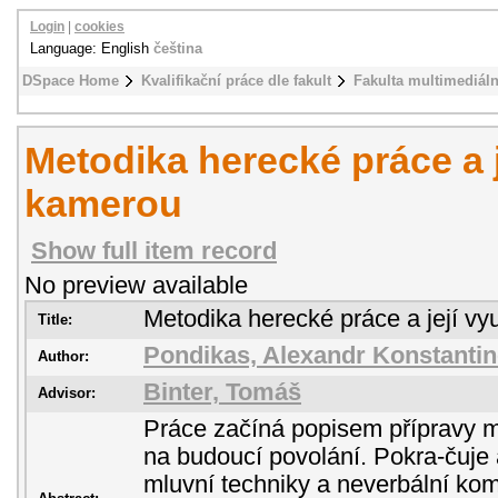
Login
|
cookies
Language: English
čeština
DSpace Home
Kvalifikační práce dle fakult
Fakulta multimediál
Metodika herecké práce a j
kamerou
Show full item record
No preview available
Metodika herecké práce a její vy
Title:
Pondikas, Alexandr Konstanti
Author:
Binter, Tomáš
Advisor:
Práce začíná popisem přípravy m
na budoucí povolání. Pokra-čuje
mluvní techniky a neverbální ko