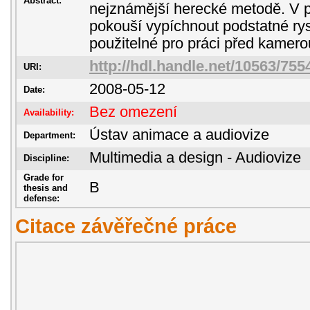
Abstract:
nejznámější herecké metodě. V p
pokouší vypíchnout podstatné ry
použitelné pro práci před kamero
http://hdl.handle.net/10563/755
URI:
2008-05-12
Date:
Bez omezení
Availability:
Ústav animace a audiovize
Department:
Multimedia a design - Audiovize
Discipline:
Grade for
B
thesis and
defense:
Citace závěřečné práce