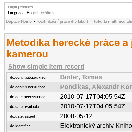
Login
|
cookies
Language: English
čeština
DSpace Home
Kvalifikační práce dle fakult
Fakulta multimediál
Metodika herecké práce a j
kamerou
Show simple item record
Binter, Tomáš
dc.contributor.advisor
Pondikas, Alexandr Kon
dc.contributor.author
2010-07-17T04:05:54Z
dc.date.accessioned
2010-07-17T04:05:54Z
dc.date.available
2008-05-12
dc.date.issued
Elektronický archiv Kni
dc.identifier