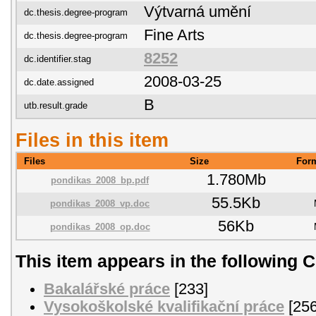
Výtvarná umění
dc.thesis.degree-program
Fine Arts
dc.thesis.degree-program
8252
dc.identifier.stag
2008-03-25
dc.date.assigned
B
utb.result.grade
Files in this item
Files
Size
For
1.780Mb
pondikas_2008_bp.pdf
55.5Kb
pondikas_2008_vp.doc
56Kb
pondikas_2008_op.doc
This item appears in the following C
Bakalářské práce
[233]
Vysokoškolské kvalifikační práce
[256