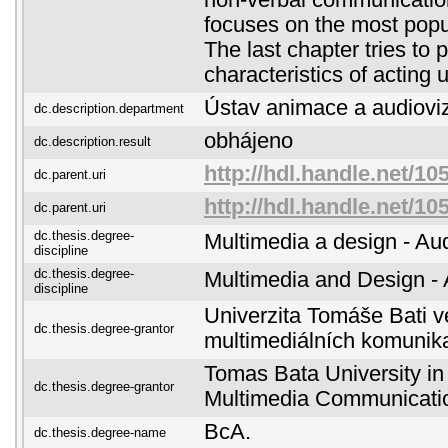
non-verbal communication
focuses on the most popu
The last chapter tries to 
characteristics of acting
Ústav animace a audiovi
dc.description.department
obhájeno
dc.description.result
http://hdl.handle.net/10
dc.parent.uri
http://hdl.handle.net/10
dc.parent.uri
dc.thesis.degree-
Multimedia a design - Au
discipline
dc.thesis.degree-
Multimedia and Design - 
discipline
Univerzita Tomáše Bati ve
dc.thesis.degree-grantor
multimediálních komunik
Tomas Bata University in 
dc.thesis.degree-grantor
Multimedia Communicati
BcA.
dc.thesis.degree-name