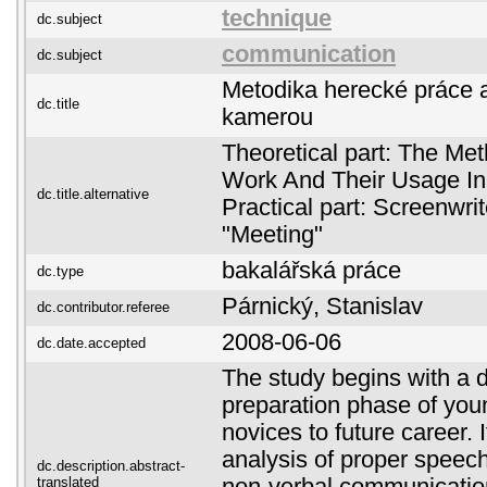
technique
dc.subject
communication
dc.subject
Metodika herecké práce a 
dc.title
kamerou
Theoretical part: The Met
Work And Their Usage I
dc.title.alternative
Practical part: Screenwri
"Meeting"
bakalářská práce
dc.type
Párnický, Stanislav
dc.contributor.referee
2008-06-06
dc.date.accepted
The study begins with a d
preparation phase of you
novices to future career. 
analysis of proper speec
dc.description.abstract-
translated