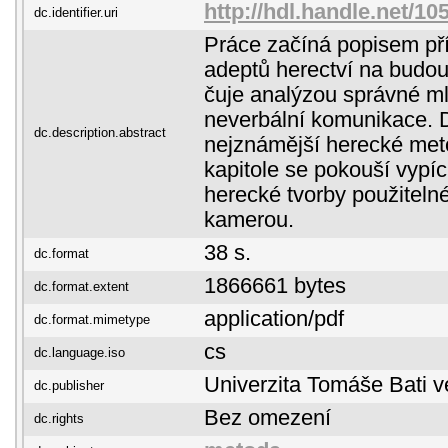
http://hdl.handle.net/10
dc.identifier.uri
Práce začíná popisem př
adeptů herectví na budou
čuje analýzou správné ml
neverbální komunikace. 
dc.description.abstract
nejznámější herecké met
kapitole se pokouší vypí
herecké tvorby použitelné
kamerou.
38 s.
dc.format
1866661 bytes
dc.format.extent
application/pdf
dc.format.mimetype
cs
dc.language.iso
Univerzita Tomáše Bati v
dc.publisher
Bez omezení
dc.rights