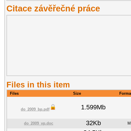
Citace závěřečné práce
Files in this item
Files
Size
Forma
1.599Mb
do_2009_bp.pdf
32Kb
do_2009_vp.doc
M