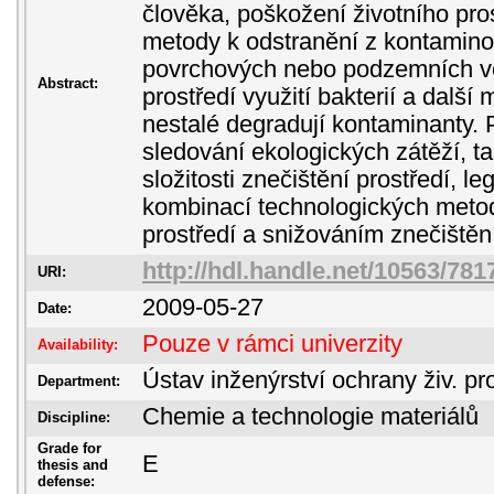
člověka, poškožení životního pros
metody k odstranění z kontaminov
povrchových nebo podzemních v
Abstract:
prostředí využití bakterií a další
nestalé degradují kontaminanty. 
sledování ekologických zátěží, t
složitosti znečištění prostředí, le
kombinací technologických metod 
prostředí a snižováním znečištěn
http://hdl.handle.net/10563/781
URI:
2009-05-27
Date:
Pouze v rámci univerzity
Availability:
Ústav inženýrství ochrany živ. pr
Department:
Chemie a technologie materiálů
Discipline:
Grade for
E
thesis and
defense: